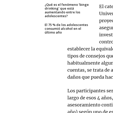
¿Qué es el fenómeno 'binge
El cat
drinking' que está
aumentando entre los
Univer
adolescentes?
proye
El 75 % de los adolescentes
asegu
consumió alcohol en el
último año
invest
contro
establecer la equiva
tipos de consejos q
habitualmente algun
cuentas, se trata de
daños que pueda hace
Los participantes se
largo de esos 4 años
asesoramiento contin
año) según uno de es