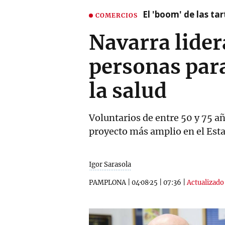
El 'boom' de las t
COMERCIOS
Navarra lide
personas para
la salud
Voluntarios de entre 50 y 75 añ
proyecto más amplio en el Est
Igor Sarasola
PAMPLONA
|
04·08·25
|
07:36
|
Actualizado 