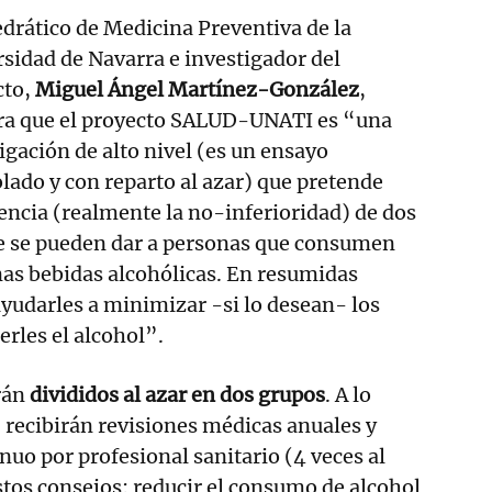
edrático de Medicina Preventiva de la
sidad de Navarra e investigador del
cto,
Miguel Ángel Martínez-González
,
ra que el proyecto SALUD-UNATI es “una
igación de alto nivel (es un ensayo
lado y con reparto al azar) que pretende
lencia (realmente la no-inferioridad) de dos
ue se pueden dar a personas que consumen
as bebidas alcohólicas. En resumidas
 ayudarles a minimizar -si lo desean- los
rles el alcohol”.
rán
divididos al azar en dos grupos
. A lo
, recibirán revisiones médicas anuales y
uo por profesional sanitario (4 veces al
tos consejos: reducir el consumo de alcohol