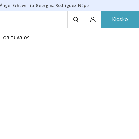
Ángel Echeverría
Georgina Rodríguez
Nápoles - Osasuna
Insultos rac
Kiosko
OBITUARIOS