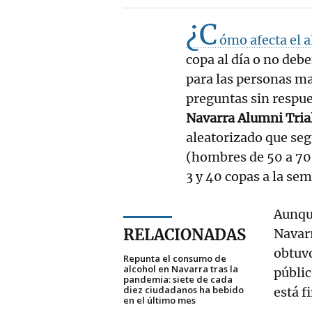
¿C
ómo afecta el a
copa al día o no deb
para las personas ma
preguntas sin respue
Navarra Alumni Triali
aleatorizado que seg
(hombres de 50 a 70 
3 y 40 copas a la se
Aunque
RELACIONADAS
Navarr
obtuvo
Repunta el consumo de
alcohol en Navarra tras la
públic
pandemia: siete de cada
diez ciudadanos ha bebido
está 
en el último mes