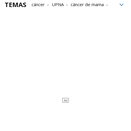
TEMAS
cáncer
UPNA
cáncer de mama
Grupo Noticias
Mujer
Navarra
Gobierno de Navarra