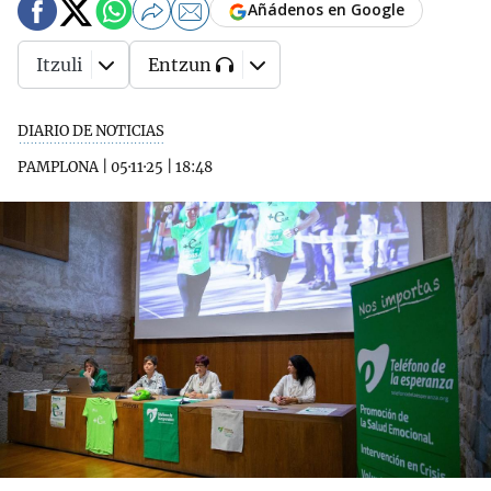
Añádenos en Google
Itzuli
Entzun
DIARIO DE NOTICIAS
PAMPLONA
|
05·11·25
|
18:48