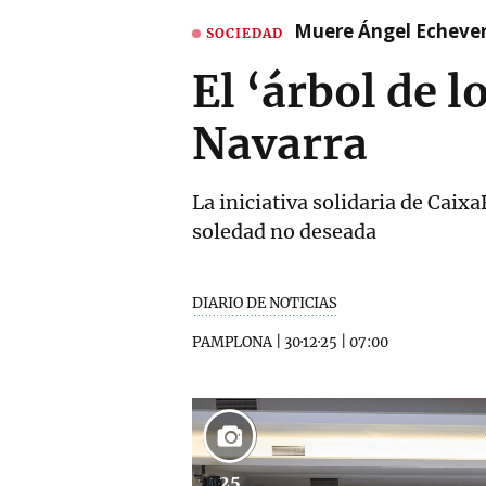
Muere Ángel Echeverr
SOCIEDAD
El ‘árbol de 
Navarra
La iniciativa solidaria de Cai
soledad no deseada
DIARIO DE NOTICIAS
PAMPLONA
|
30·12·25
|
07:00
25