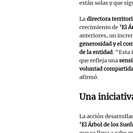
están solas y que sig
La
directora territo
crecimiento de
‘El Á
anteriores, un incr
generosidad y el co
de la entidad
. “Esta 
que refleja una
sensi
voluntad compartida
afirmó.
Una iniciativ
La acción desarrolla
‘El Árbol de los Sue
que se lleva a cabo 