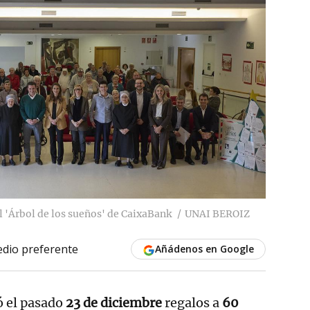
l 'Árbol de los sueños' de CaixaBank
UNAI BEROIZ
dio preferente
Añádenos en Google
ó el pasado
23 de diciembre
regalos a
60