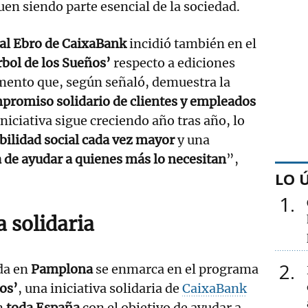
uen siendo parte esencial de la sociedad.
rial Ebro de CaixaBank
incidió también en el
rbol de los Sueños’
respecto a ediciones
emento que, según señaló, demuestra la
mpromiso solidario de clientes y empleados
iniciativa sigue creciendo año tras año, lo
bilidad social cada vez mayor
y una
 de ayudar a quienes más lo necesitan
”,
LO 
1
a solidaria
2
da en
Pamplona
se enmarca en el programa
ños’
, una iniciativa solidaria de
CaixaBank
en
toda España
con el objetivo de ayudar a