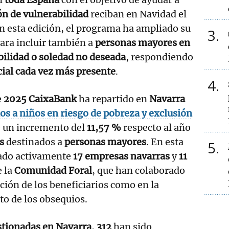
ón de vulnerabilidad
reciban en Navidad el
n esta edición, el programa ha ampliado su
3
ara incluir también a
personas mayores en
bilidad o soledad no deseada
, respondiendo
cial cada vez más presente
.
4
e
2025 CaixaBank
ha repartido en
Navarra
los a niños en riesgo de pobreza y exclusión
e un incremento del
11,57 %
respecto al año
s
destinados a
personas mayores
. En esta
5
pado activamente
17 empresas navarras
y
11
 la
Comunidad Foral
, que han colaborado
ación de los beneficiarios como en la
to de los obsequios.
stionadas en Navarra
,
312
han sido