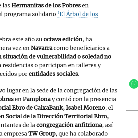
 las
Hermanitas de los Pobres
en
el programa solidario
‘El Árbol de los
lebra este año su
octava edición
, ha
mera vez en
Navarra
como beneficiarios a
situación de vulnerabilidad o soledad no
 residencias o participan en talleres y
recidos por
entidades sociales
.
vo lugar en la sede de la congregación de las
obres
en
Pamplona
y contó con la presencia
torial Ebro de CaixaBank, Isabel Moreno
; el
n Social de la Dirección Territorial Ebro,
entantes de la
congregación anfitriona
, así
la empresa
TW Group
, que ha colaborado