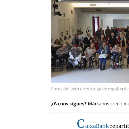
Fotos del acto de entrega de regalos de
¿Ya nos sigues?
Márcanos como me
C
aixaBank
reparti