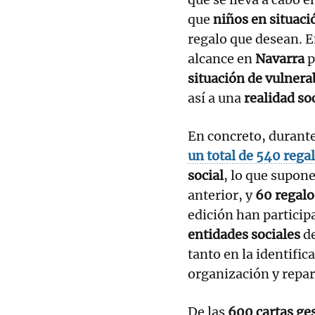
que
niños en situaci
regalo que desean. E
alcance en
Navarra
p
situación de vulnera
así a una
realidad so
En concreto, durant
un total de 540 rega
social
, lo que supon
anterior, y
60 regalo
edición han partici
entidades sociales
de
tanto en la identific
organización y repar
De las
600 cartas ge