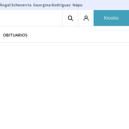
Ángel Echeverría
Georgina Rodríguez
Nápoles - Osasuna
Insultos rac
Kiosko
OBITUARIOS