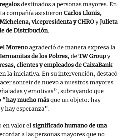
regalos
destinados a personas mayores. En
sta compañía asistieron
Carlos Llonis,
a Michelena, vicepresidenta y CHRO
y
Julieta
e de Distribución
.
bel Moreno
agradeció de manera expresa la
Hermanitas de los Pobres
, de
TW Group
y
esas, clientes y empleados de CaixaBank
n la iniciativa. En su intervención, destacó
hacer sonreír de nuevo a nuestros mayores
señaladas y emotivas”, subrayando que
lo “hay mucho más
que un objeto: hay
 y hay esperanza”.
o en valor el
significado humano de una
ecordar a las personas mayores que no