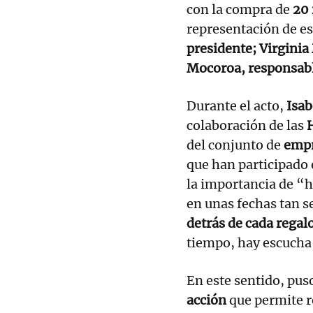
con la compra de
20 
representación de e
presidente; Virgini
Mocoroa, responsabl
Durante el acto,
Isa
colaboración de las
del conjunto de
empr
que han participado e
la importancia de “
en unas fechas tan 
detrás de cada rega
tiempo, hay escucha
En este sentido, pus
acción
que permite r