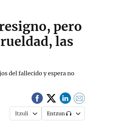
 resigno, pero
rueldad, las
os del fallecido y espera no
Itzuli
Entzun