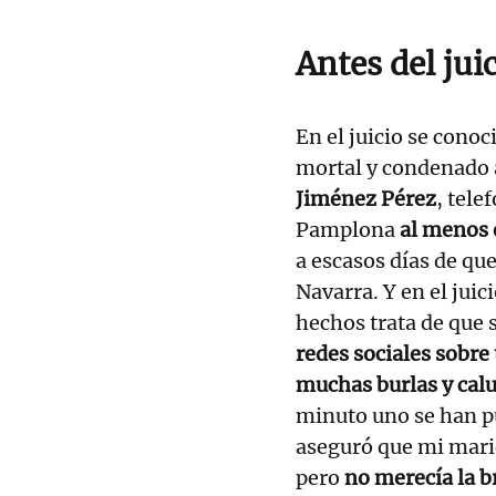
Antes del jui
En el juicio se conoc
mortal y condenado a
Jiménez Pérez
, tele
Pamplona
al menos e
a escasos días de que
Navarra. Y en el juic
hechos trata de que s
redes sociales sobre
muchas burlas y cal
minuto uno se han pu
aseguró que mi mari
pero
no merecía la b