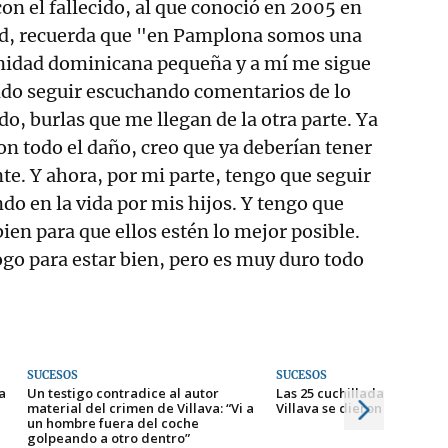
con el fallecido, al que conoció en 2005 en
d, recuerda que "en Pamplona somos una
idad dominicana pequeña y a mí me sigue
ndo seguir escuchando comentarios de lo
do, burlas que me llegan de la otra parte. Ya
on todo el daño, creo que ya deberían tener
te. Y ahora, por mi parte, tengo que seguir
do en la vida por mis hijos. Y tengo que
bien para que ellos estén lo mejor posible.
ogo para estar bien, pero es muy duro todo
SUCESOS
SUCESOS
a
Un testigo contradice al autor
Las 25 cuchilladas del cri
material del crimen de Villava: “Vi a
Villava se dieron dentro d
un hombre fuera del coche
golpeando a otro dentro”