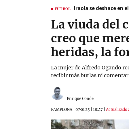
Iraola se deshace en e
FÚTBOL
La viuda del 
creo que mere
heridas, la f
La mujer de Alfredo Ogando recu
recibir más burlas ni comentar
Enrique Conde
PAMPLONA
|
07·01·25
|
18:47
|
Actualizado a