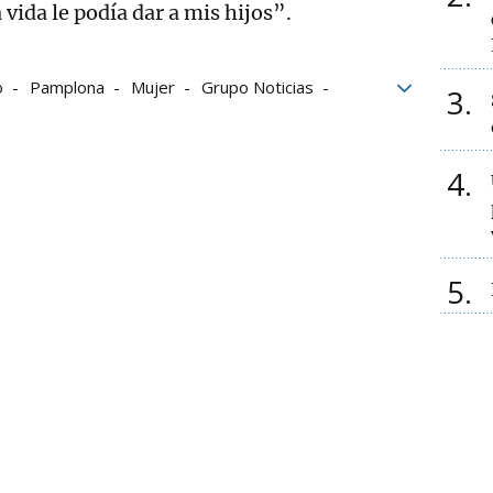
 vida le podía dar a mis hijos”.
o
Pamplona
Mujer
Grupo Noticias
3
en de Villava
4
5