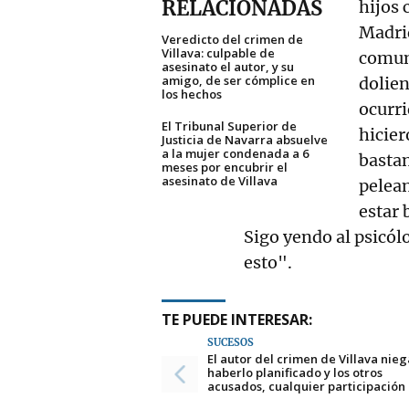
RELACIONADAS
hijos 
Madri
Veredicto del crimen de
Villava: culpable de
comun
asesinato el autor, y su
amigo, de ser cómplice en
dolie
los hechos
ocurri
El Tribunal Superior de
hicier
Justicia de Navarra absuelve
a la mujer condenada a 6
bastan
meses por encubrir el
asesinato de Villava
pelean
estar 
Sigo yendo al psicól
esto".
TE PUEDE INTERESAR:
SUCESOS
El autor del crimen de Villava nieg
haberlo planificado y los otros
acusados, cualquier participación