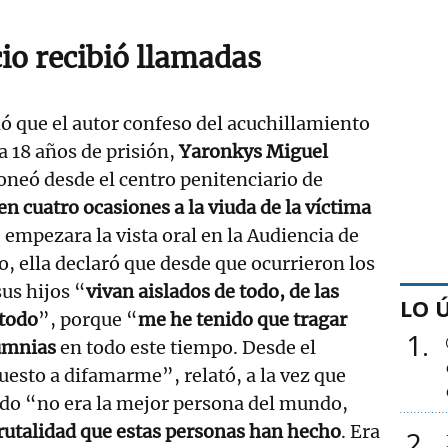
cio recibió llamadas
ió que el autor confeso del acuchillamiento
 18 años de prisión,
Yaronkys Miguel
foneó desde el centro penitenciario de
n cuatro ocasiones a la viuda de la víctima
 empezara la vista oral en la Audiencia de
io, ella declaró que desde que ocurrieron los
us hijos “
vivan aislados de todo, de las
LO 
 todo
”, porque “
me he tenido que tragar
1
umnias
en todo este tiempo. Desde el
esto a difamarme”, relató, a la vez que
do “no era la mejor persona del mundo,
rutalidad que estas personas han hecho
. Era
2