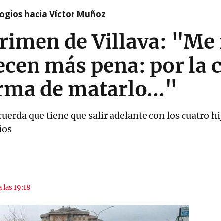
logios hacia Víctor Muñoz
crimen de Villava: "Me
cen más pena: por la c
orma de matarlo..."
erda que tiene que salir adelante con los cuatro hij
ios
 las 19:18