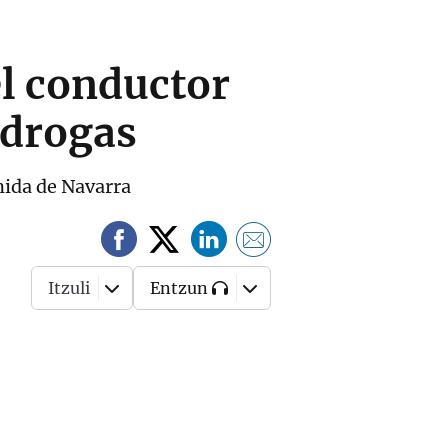
l conductor
y drogas
nida de Navarra
Itzuli
Entzun