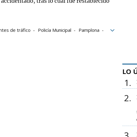
 accidentado, tras lo cual fue restablecido
ntes de tráfico
Policía Municipal
Pamplona
lona
Accidente
LO 
1
2
3