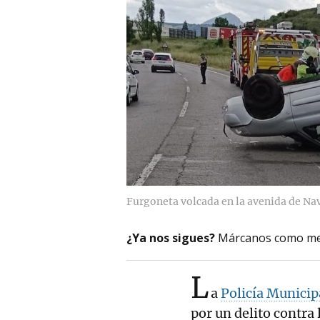
Furgoneta volcada en la avenida de Nav
¿Ya nos sigues?
Márcanos como me
L
a
Policía Munici
por un delito contra