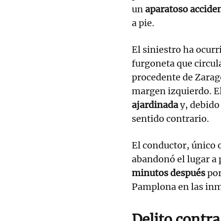
un
aparatoso acciden
a pie.
El siniestro ha ocur
furgoneta que circula
procedente de Zarago
margen izquierdo. E
ajardinada
y, debido 
sentido contrario.
El conductor, único o
abandonó el lugar a 
minutos después
por
Pamplona en las inm
Delito contra