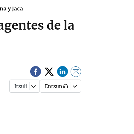
na y Jaca
agentes de la
Itzuli
Entzun