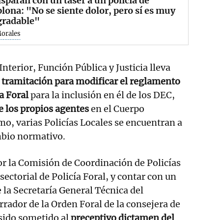
isparan con un táser a un policía de
ona: "No se siente dolor, pero sí es muy
gradable"
Morales
nterior, Función Pública y Justicia lleva
a
tramitación para modificar el reglamento
a Foral
para la inclusión en él de los DEC,
e los propios agentes
en el Cuerpo
, varias Policías Locales se encuentran a
ambio normativo.
r la Comisión de Coordinación de Policías
sectorial de Policía Foral, y contar con un
 la Secretaría General Técnica del
rador de la Orden Foral de la consejera de
sido sometido al
preceptivo dictamen del