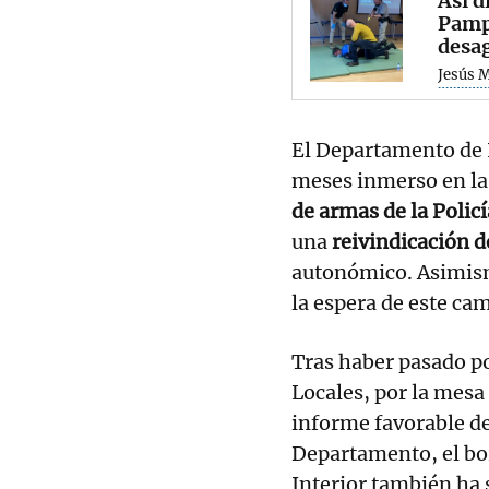
Así d
Pampl
desa
Jesús 
El Departamento de I
meses inmerso en l
de armas de la Policí
una
reivindicación d
autonómico. Asimismo
la espera de este c
Tras haber pasado po
Locales, por la mesa 
informe favorable de
Departamento, el bor
Interior también ha 