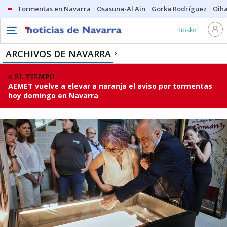
Tormentas en Navarra
Osasuna-Al Ain
Gorka Rodríguez
Oih
Kiosko
ARCHIVOS DE NAVARRA
EL TIEMPO
AEMET vuelve a elevar a naranja el aviso por tormentas
hoy domingo en Navarra