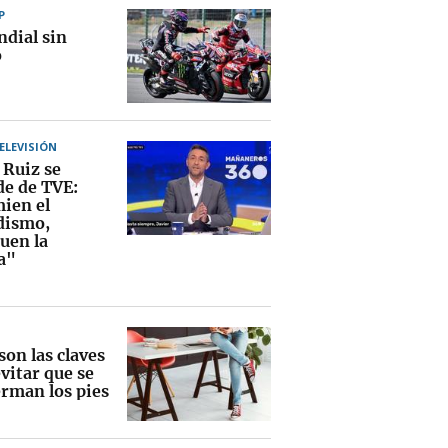
P
ndial sin
o
TELEVISIÓN
 Ruiz se
de de TVE:
ien el
dismo,
uen la
a"
son las claves
vitar que se
erman los pies