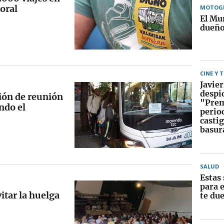
boral
MOTOG
El Mu
dueñ
CINE Y 
Javier
despi
ión de reunión
"Prem
ndo el
perio
castig
basur
SALUD
Estas 
para e
itar la huelga
te du