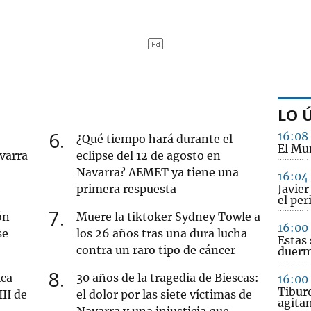
LO 
6
16:08
¿Qué tiempo hará durante el
El Mu
varra
eclipse del 12 de agosto en
Navarra? AEMET ya tiene una
16:04
primera respuesta
Javie
el per
7
ón
Muere la tiktoker Sydney Towle a
16:00
se
los 26 años tras una dura lucha
Estas 
contra un raro tipo de cáncer
duerm
8
ica
30 años de la tragedia de Biescas:
16:00
Tibur
III de
el dolor por las siete víctimas de
agitan
Navarra y una injusticia que