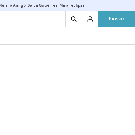
Merino Amigó
Salva Gutiérrez
Mirar eclipse
Iraola-Víctor
Ángel Eche
Kiosko