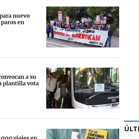
epara nuevo
 paros en
convocan a su
a plantilla vota
ÚLT
.000 viajes en