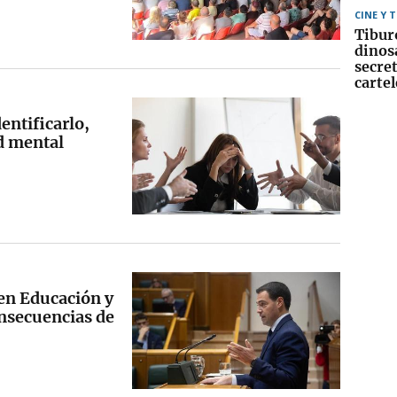
CINE Y 
Tibur
dinos
secret
cartel
entificarlo,
d mental
 en Educación y
onsecuencias de