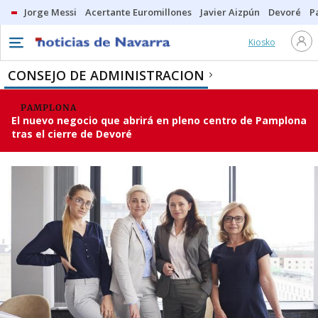
Jorge Messi
Acertante Euromillones
Javier Aizpún
Devoré
P
Kiosko
CONSEJO DE ADMINISTRACION
PAMPLONA
El nuevo negocio que abrirá en pleno centro de Pamplona
tras el cierre de Devoré