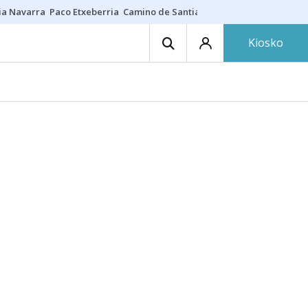
ia Navarra
Paco Etxeberria
Camino de Santiago
Eclipse solar en Nav
Kiosko