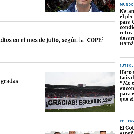
MUNDO
Netan
el pl
para 
condi
retira
desar
dios en el mes de julio, según la ‘COPE’
Hamá
FÚTBOL
Haro 
Luis d
s gradas
“Me c
encon
para 
que s
POLÍTIC
El Go
españ