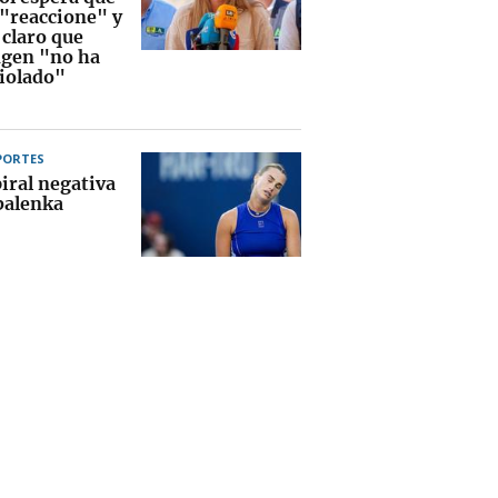
 "reaccione" y
 claro que
gen "no ha
violado"
PORTES
iral negativa
balenka