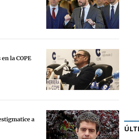
s en la COPE
estigmatice a
ÚLT