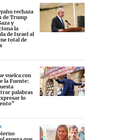
yahu rechaza
an de Trump
Gaza y
ciona la
da de Israel al
me total de
s
se vuelca con
e la Fuente:
uesta
trar palabras
expresar lo
iento”
A
bierno
ol espera que