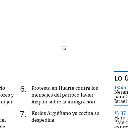
LO 
6
13:45
rio
Protesta en Huarte contra los
Netan
ores y
mensajes del párroco Javier
para G
Israe
 mujer
Aizpún sobre la inmigración
7
13:37
Karlos Arguiñano ya cocina su
Haro s
del
despedida
“Me c
 de
expres