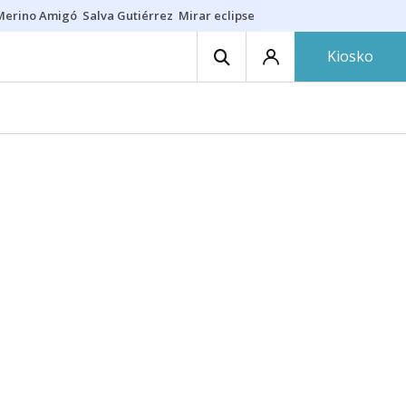
Merino Amigó
Salva Gutiérrez
Mirar eclipse
Iraola-Víctor
Ángel Eche
Kiosko