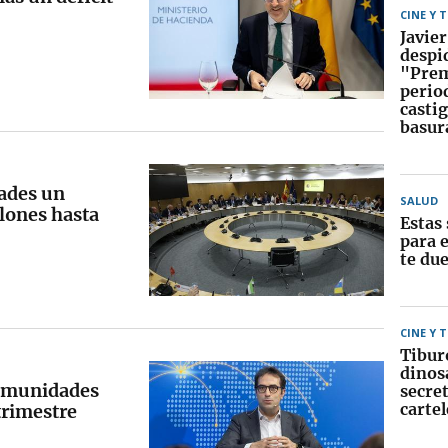
CINE Y 
Javier
despi
"Prem
perio
castig
basur
ades un
SALUD
lones hasta
Estas 
para e
te du
CINE Y 
Tibur
dinos
comunidades
secret
cartel
trimestre