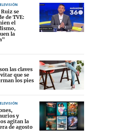
TELEVISIÓN
 Ruiz se
de de TVE:
ien el
dismo,
uen la
a"
son las claves
vitar que se
erman los pies
TELEVISIÓN
ones,
aurios y
os agitan la
era de agosto