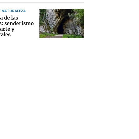
Y NATURALEZA
a de las
s: senderismo
arte y
rales