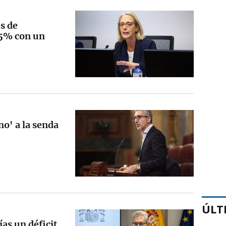
s de
,5% con un
no' a la senda
ÚLT
as un déficit