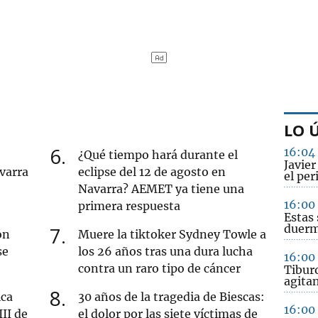
LO 
6
16:04
¿Qué tiempo hará durante el
Javie
varra
eclipse del 12 de agosto en
el per
Navarra? AEMET ya tiene una
16:00
primera respuesta
Estas 
duerm
7
ón
Muere la tiktoker Sydney Towle a
se
los 26 años tras una dura lucha
16:00
contra un raro tipo de cáncer
Tibur
agitan
8
ica
30 años de la tragedia de Biescas:
16:00
III de
el dolor por las siete víctimas de