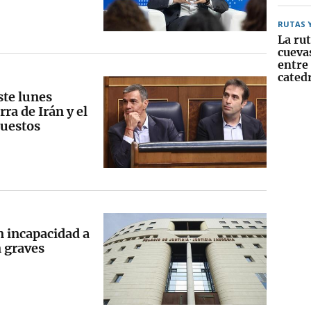
RUTAS 
La rut
cueva
entre 
cated
ste lunes
ra de Irán y el
uestos
 incapacidad a
n graves