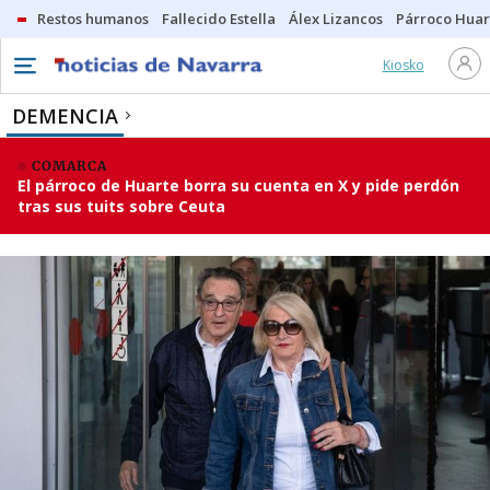
Restos humanos
Fallecido Estella
Álex Lizancos
Párroco Huar
Kiosko
DEMENCIA
COMARCA
El párroco de Huarte borra su cuenta en X y pide perdón
tras sus tuits sobre Ceuta