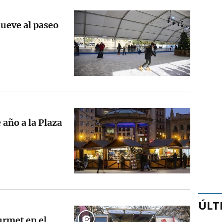
mueve al paseo
 año a la Plaza
ÚLT
urmet en el