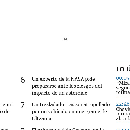
LO 
6
00:05
Un experto de la NASA pide
“Mirar
prepararse ante los riesgos del
segun
retina
impacto de un asteroide
7
22:46
o a un
Un trasladado tras ser atropellado
Chavi
ro de
por un vehículo en una granja de
forma
Ultzama
abord
tras
El primer rival de Osasuna en la
22:32