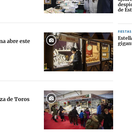
despid
de Est
FIESTAS
Estell
na abre este
gigan
aza de Toros