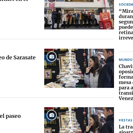
SOCIED
“Mirar
duran
segun
puede
retin
irrev
eo de Sarasate
MUNDO
Chavi
oposi
forma
mesa 
para 
trans
Venez
 el paseo
FIESTAS
La tra
ajoarr