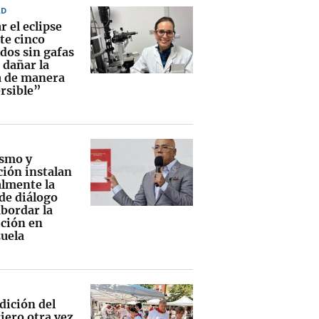
AD
 el eclipse
te cinco
dos sin gafas
 dañar la
a de manera
ersible”
smo y
ción instalan
lmente la
de diálogo
abordar la
ición en
uela
dición del
iero otra vez