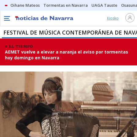
Oihane Mateos
Tormentas en Navarra
UAGA Tauste
Osasuna
Kiosko
FESTIVAL DE MÚSICA CONTEMPORÁNEA DE NAV
EL TIEMPO
AEMET vuelve a elevar a naranja el aviso por tormentas
hoy domingo en Navarra