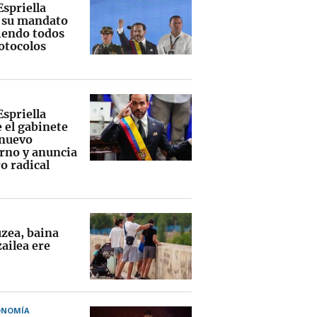
Espriella
a su mandato
endo todos
rotocolos
Espriella
 el gabinete
 nuevo
rno y anuncia
o radical
uzea, baina
ailea ere
ONOMÍA