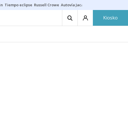
in
Tiempo eclipse
Russell Crowe
Autovía Jaca
Ronald Araújo
Prohibic
Kiosko