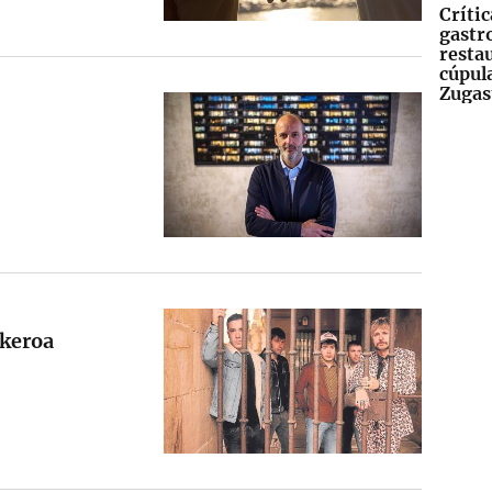
Crític
gastr
resta
cúpula
Zugas
ckeroa