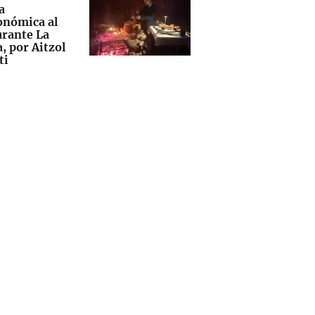
a
onómica al
urante La
, por Aitzol
ti