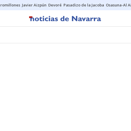
uromillones
Javier Aizpún
Devoré
Pasadizo de la Jacoba
Osasuna-Al A