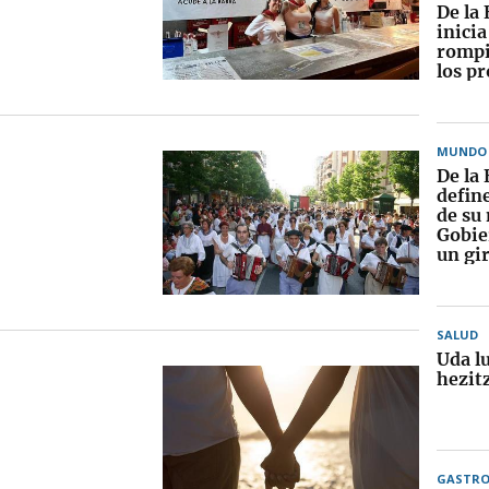
De la 
inici
rompi
los p
MUNDO
De la 
define
de su
Gobie
un gir
SALUD
Uda l
hezitz
GASTR