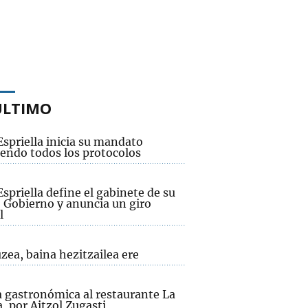
ÚLTIMO
Espriella inicia su mandato
endo todos los protocolos
Espriella define el gabinete de su
 Gobierno y anuncia un giro
l
zea, baina hezitzailea ere
a gastronómica al restaurante La
, por Aitzol Zugasti