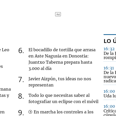
LO 
6
16:32
e Leo
El bocadillo de tortilla que arrasa
De la 
en Aste Nagusia en Donostia:
rompi
Juantxo Taberna prepara hasta
es
16:31
3.000 al día
De la 
nuevo
7
Javier Aizpún, tus ideas no nos
radica
representan
semana
16:00
8
tas y
Todo lo que necesitas saber al
Uda lu
fotografiar un eclipse con el móvil
16:00
9
Crític
 en
En marcha los controles a los
cúpula