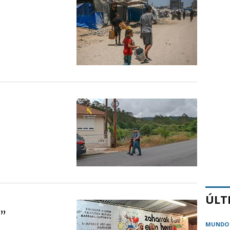
ÚLT
a”
MUNDO