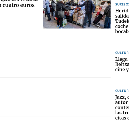
 cuatro euros
SUCESO
Herid
salida
Tudela
coche
bocab
CULTUR
Llega 
Beltz
cine 
CULTUR
Jazz, 
autor
conte
las tr
citas 