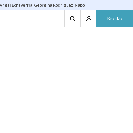
Ángel Echeverría
Georgina Rodríguez
Nápoles - Osasuna
Insultos rac
Kiosko