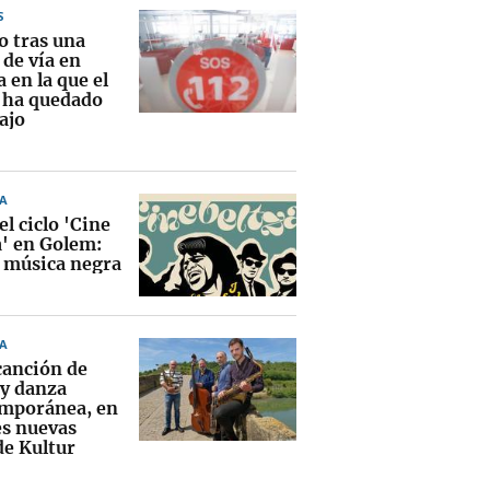
S
o tras una
 de vía en
 en la que el
 ha quedado
ajo
A
el ciclo 'Cine
a' en Golem:
y música negra
A
canción de
 y danza
mporánea, en
es nuevas
de Kultur