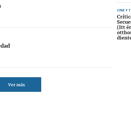
a
CINE Y 
Crític
Secue
(Itt 
ottho
dient
edad
Ver más