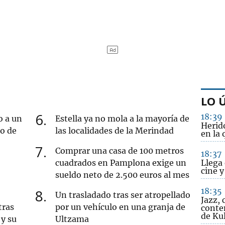
LO 
6
18:39
o a un
Estella ya no mola a la mayoría de
Herido
ro de
las localidades de la Merindad
en la
7
Comprar una casa de 100 metros
18:37
cuadrados en Pamplona exige un
Llega 
cine 
sueldo neto de 2.500 euros al mes
18:35
8
Un trasladado tras ser atropellado
Jazz, 
tras
por un vehículo en una granja de
conte
de Ku
y su
Ultzama