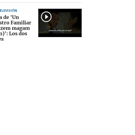
TELEVISIÓN
a de 'Un
stro Familiar
érzem magam
n)': Los dos
es