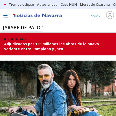
Tiempo eclipse
Autovía Jaca
Cese HUN
Mercado Osasuna
O
Kiosko
JARABE DE PALO
SOCIEDAD
Adjudicadas por 135 millones las obras de la nueva
variante entre Pamplona y Jaca