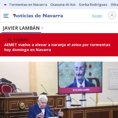
Tormentas en Navarra
Osasuna-Al Ain
Gorka Rodríguez
Oih
Kiosko
JAVIER LAMBÁN
EL TIEMPO
AEMET vuelve a elevar a naranja el aviso por tormentas
hoy domingo en Navarra