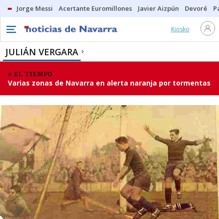
Jorge Messi
Acertante Euromillones
Javier Aizpún
Devoré
P
Kiosko
JULIÁN VERGARA
EL TIEMPO
Varias zonas de Navarra en alerta naranja por tormentas