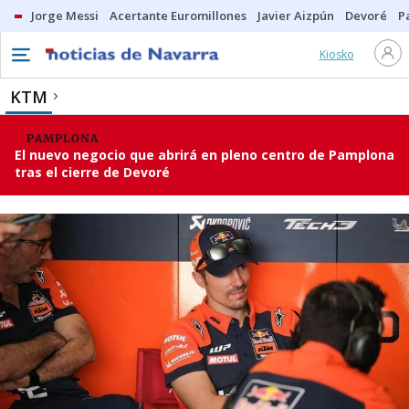
Jorge Messi
Acertante Euromillones
Javier Aizpún
Devoré
P
Kiosko
KTM
PAMPLONA
El nuevo negocio que abrirá en pleno centro de Pamplona
tras el cierre de Devoré