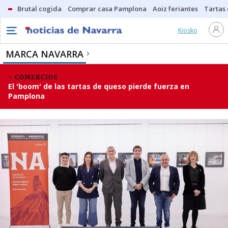
Brutal cogida
Comprar casa Pamplona
Aoiz feriantes
Tartas
Kiosko
MARCA NAVARRA
COMERCIOS
El 'boom' de las tartas de queso pierde fuerza en
Pamplona