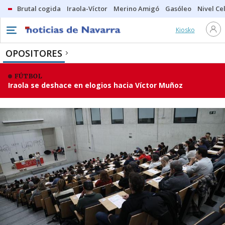
Brutal cogida
Iraola-Víctor
Merino Amigó
Gasóleo
Nivel Ce
Kiosko
OPOSITORES
FÚTBOL
Iraola se deshace en elogios hacia Víctor Muñoz