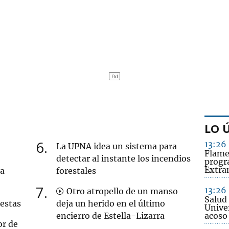
LO 
6
13:26
La UPNA idea un sistema para
Flame
detectar al instante los incendios
progr
Extra
na
forestales
7
13:26
Otro atropello de un manso
Salud 
uestas
deja un herido en el último
Unive
encierro de Estella-Lizarra
acoso
or de