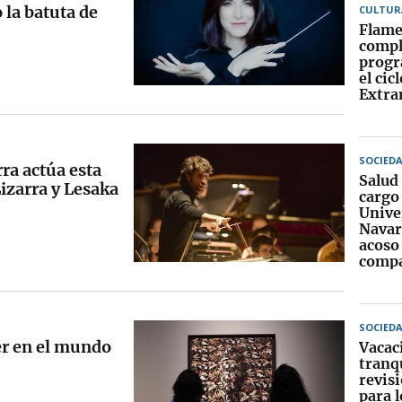
 la batuta de
CULTUR
Flame
compl
progr
el cicl
Extra
SOCIED
ra actúa esta
Salud 
izarra y Lesaka
cargo 
Unive
Navar
acoso
comp
SOCIED
er en el mundo
Vacac
tranqu
revis
para 