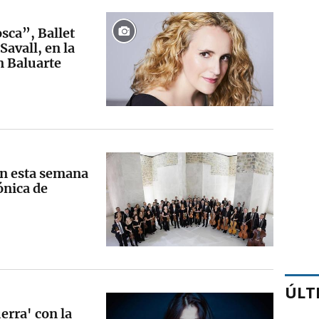
sca”, Ballet
Savall, en la
 Baluarte
rán esta semana
ónica de
ÚLT
erra' con la