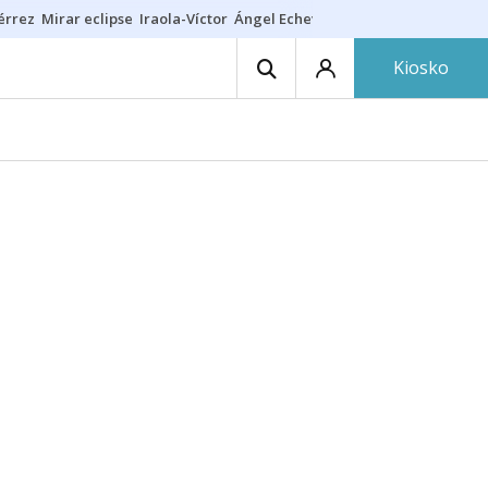
érrez
Mirar eclipse
Iraola-Víctor
Ángel Echeverría
Obituario Ángel
Kiosko