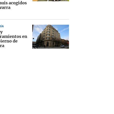
auis acogidos
varra
ÍA
 y
ramientos en
bierno de
ra