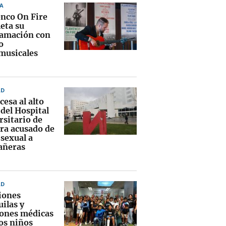
A
nco On Fire
eta su
amación con
o
musicales
AD
cesa al alto
del Hospital
rsitario de
ra acusado de
 sexual a
añeras
AD
iones
ilas y
iones médicas
los niños