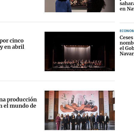
sahar
en Na
ECONOM
Ceses
 por cinco
nomb
y en abril
el Go
Navar
na producción
 en el mundo de