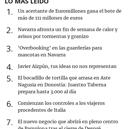
LO MÁS LEÍDO
1
Un acertante de Euromillones gana el bote de
más de 111 millones de euros
2
Navarra afronta un fin de semana de calor y
avisos por tormentas y granizo
3
‘Overbooking’ en las guarderías para
mascotas en Navarra
4
Javier Aizpún, tus ideas no nos representan
5
El bocadillo de tortilla que arrasa en Aste
Nagusia en Donostia: Juantxo Taberna
prepara hasta 3.000 al día
6
Comienzan los controles a los viajeros
procedentes de Italia
7
El nuevo negocio que abrirá en pleno centro
de Pamplona tras el cierre de Devoré