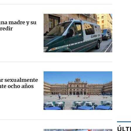
una madre y su
gredir
ar sexualmente
nte ocho años
ÚLT