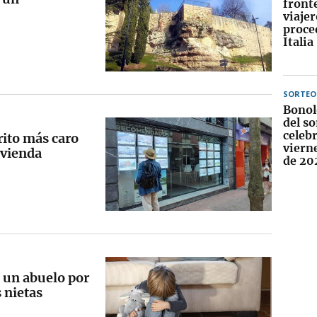
fronte
viajer
proce
Italia
SORTEO
Bonol
del so
celebr
trito más caro
viern
ivienda
de 20
 un abuelo por
 nietas