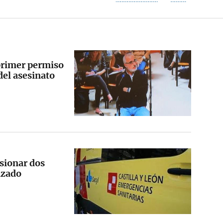
primer permiso
del asesinato
isionar dos
azado