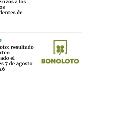
rizos a los
os
dentes de
S
oto: resultado
rteo
ado el
es 7 de agosto
26