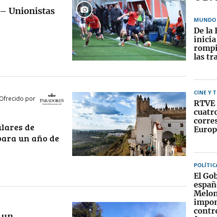
 – Unionistas
MUNDO
De la 
inici
rompi
las tr
CINE Y 
Ofrecido por
RTVE 
cuatr
corre
lares de
Europ
para un año de
POLÍTIC
El Go
españ
Melon
impo
contr
 un