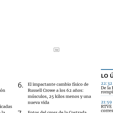
LO 
6
22:32
El impactante cambio físico de
De la 
ión
Russell Crowe a los 62 años:
rompi
músculos, 25 kilos menos y una
21:59
nueva vida
icadas
RTVE 
corre
7
 la
Fotos del cross de la Costrada