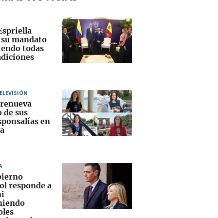
Espriella
a su mandato
endo todas
adiciones
TELEVISIÓN
renueva
o de sus
sponsalías en
a
A
bierno
ol responde a
i
niendo
oles