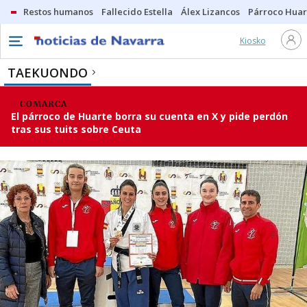
Restos humanos
Fallecido Estella
Álex Lizancos
Párroco Huar
Kiosko
TAEKUONDO
COMARCA
El párroco de Huarte borra su cuenta en X y pide perdón
tras sus tuits sobre Ceuta