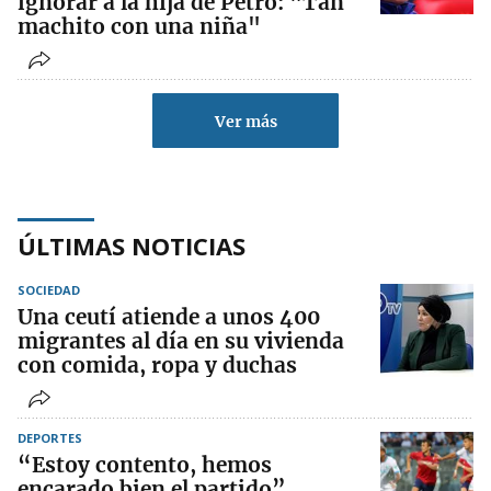
ignorar a la hija de Petro: "Tan
machito con una niña"
Ver más
ÚLTIMAS NOTICIAS
SOCIEDAD
Una ceutí atiende a unos 400
migrantes al día en su vivienda
con comida, ropa y duchas
DEPORTES
“Estoy contento, hemos
encarado bien el partido”