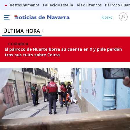
Restos humanos
Fallecido Estella
Álex Lizancos
Párroco Huar
Kiosko
ÚLTIMA HORA
COMARCA
El párroco de Huarte borra su cuenta en X y pide perdón
tras sus tuits sobre Ceuta