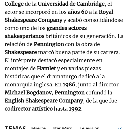
College
de la
Universidad de Cambridge
, el
actor se incorporó en los
años 60
a la
Royal
Shakespeare Company
y acabó consolidándose
como uno de los
grandes actores
shakesperianos
británicos de su generación. La
relación de
Pennington
con la obra de
Shakespeare
marcó buena parte de su carrera.
El intérprete destacó especialmente en
montajes de
Hamlet
y en varias piezas
históricas que el dramaturgo dedicó a la
monarquía inglesa. En
1986
, junto al director
Michael Bogdanov
,
Pennington
cofundó la
English Shakespeare Company
, de la que fue
codirector artístico
hasta
1992
.
TEMAS
Muerte
Star Wars
Televisión