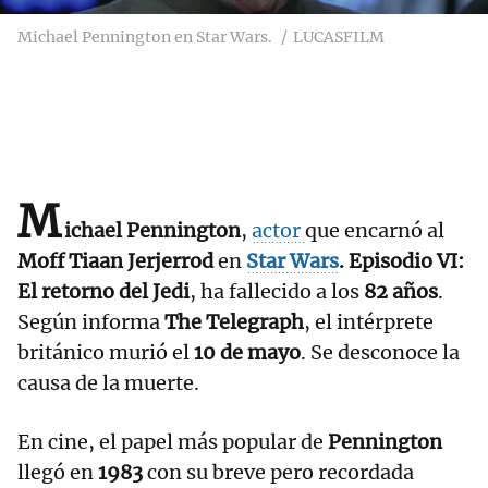
Michael Pennington en Star Wars.
LUCASFILM
M
ichael Pennington
,
actor
que encarnó al
Moff Tiaan Jerjerrod
en
Star Wars
. Episodio VI:
El retorno del Jedi
, ha fallecido a los
82 años
.
Según informa
The Telegraph
, el intérprete
británico murió el
10 de mayo
. Se desconoce la
causa de la muerte.
En cine, el papel más popular de
Pennington
llegó en
1983
con su breve pero recordada