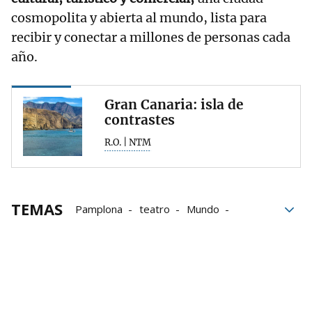
cosmopolita y abierta al mundo, lista para
recibir y conectar a millones de personas cada
año.
Gran Canaria: isla de
contrastes
R.O. | NTM
TEMAS
Pamplona
teatro
Mundo
famosos
Aeropuertos
Grupo Noticias
museos
AENA
HOME