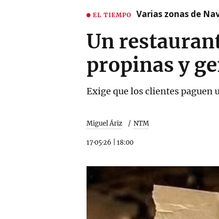
Varias zonas de Nav
EL TIEMPO
Un restaurant
propinas y ge
Exige que los clientes paguen u
Miguel Áriz
NTM
17·05·26
|
18:00