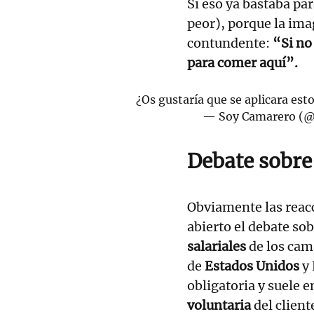
Si eso ya bastaba pa
peor), porque la ima
contundente:
“Si no
para comer aquí”.
¿Os gustaría que se aplicara es
— Soy Camarero (
Debate sobre
Obviamente las reacc
abierto el debate so
salariales
de los cama
de
Estados Unidos
y 
obligatoria y suele
voluntaria
del client