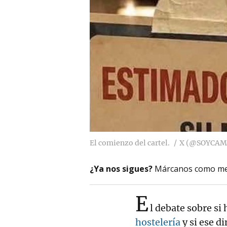
El comienzo del cartel.
X (@SOYCAM
¿Ya nos sigues?
Márcanos como me
E
l debate sobre si
hostelería
y si ese d