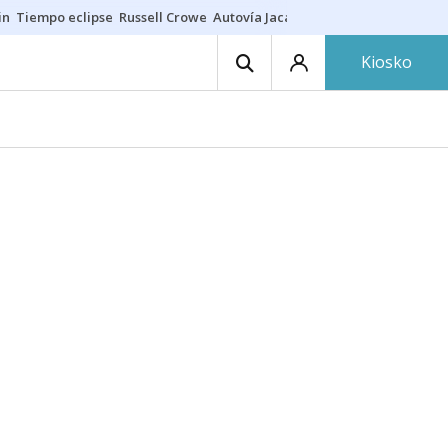
in
Tiempo eclipse
Russell Crowe
Autovía Jaca
Ronald Araújo
Prohibic
Kiosko