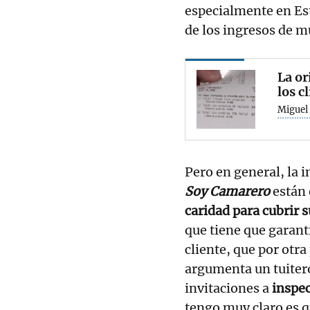
especialmente en Est
de los ingresos de m
La or
los c
Miguel
Pero en general, la 
Soy Camarero
están 
caridad para cubrir 
que tiene que garant
cliente, que por otra
argumenta un tuitero
invitaciones a
inspec
tengo muy claro es q