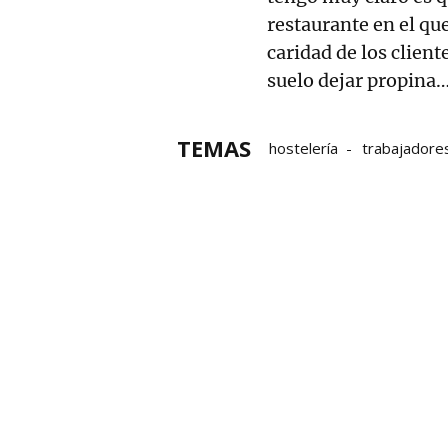
restaurante en el qu
caridad de los clien
suelo dejar propina…
TEMAS
hostelería
trabajadore
Soy Camarero
Camare