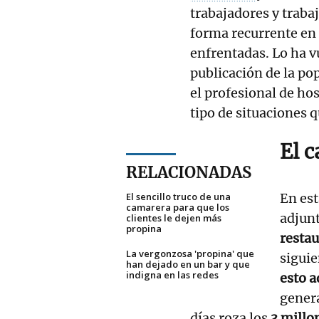
trabajadores y traba
forma recurrente en 
enfrentadas. Lo ha vu
publicación de la po
el profesional de ho
tipo de situaciones q
El c
RELACIONADAS
El sencillo truco de una
En est
camarera para que los
adjunt
clientes le dejen más
propina
resta
La vergonzosa 'propina' que
sigui
han dejado en un bar y que
indigna en las redes
esto 
gener
días roza los
3 millo