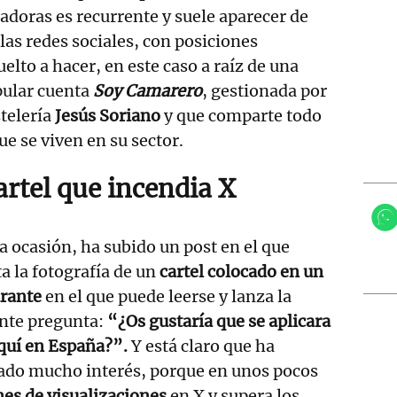
jadoras es recurrente y suele aparecer de
las redes sociales, con posiciones
elto a hacer, en este caso a raíz de una
pular cuenta
Soy Camarero
, gestionada por
stelería
Jesús Soriano
y que comparte todo
ue se viven en su sector.
artel que incendia X
a ocasión, ha subido un post en el que
a la fotografía de un
cartel colocado en un
urante
en el que puede leerse y lanza la
ente pregunta:
“¿Os gustaría que se aplicara
aquí en España?”.
Y está claro que ha
ado mucho interés, porque en unos pocos
nes de visualizaciones
en X y supera los