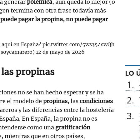
ra generar
polémica
, aún queda lo mejor (o
gen termina con otra frase todavía más
 puede pagar la propina, no puede pagar
to aquí en España?
pic.twitter.com/5ws354swQh
@soycamarero)
12 de mayo de 2026
 las propinas
LO 
1
iones no se han hecho esperar y se ha
2
bre el modelo de
propinas
, las
condiciones
reros y las diferencias entre la hostelería
3
España. En España, la propina no es
 entenderse como una
gratificación
e, mientras que en otros países,