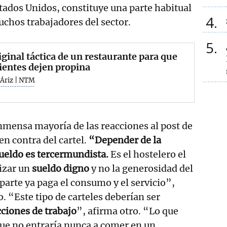
ados Unidos, constituye una parte habitual
4
uchos trabajadores del sector.
5
iginal táctica de un restaurante para que
lientes dejen propina
 Áriz | NTM
inmensa mayoría de las reacciones al post de
en contra del cartel.
“Depender de la
sueldo es tercermundista.
Es el hostelero el
izar un
sueldo digno
y no la generosidad del
 parte ya paga el consumo y el servicio”,
. “Este tipo de carteles deberían ser
ciones de trabajo
”, afirma otro. “Lo que
ue no entraría nunca a comer en un