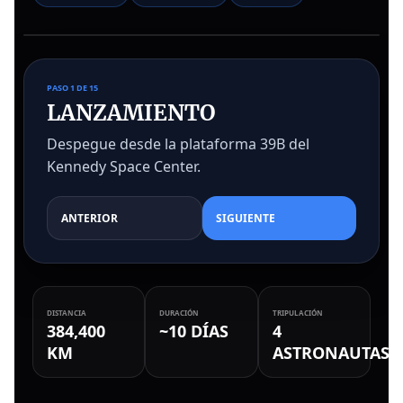
🚀
1
15
14
2
3
13
4
12
5
6
11
7
10
8
9
TIERRA
LUNA
PASO 1 DE 15
LANZAMIENTO
Despegue desde la plataforma 39B del
Kennedy Space Center.
ANTERIOR
SIGUIENTE
DISTANCIA
DURACIÓN
TRIPULACIÓN
384,400
~10 DÍAS
4
KM
ASTRONAUTAS