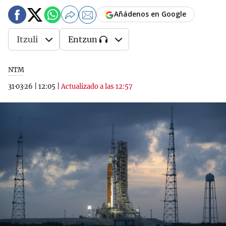
Añádenos en Google
Itzuli
Entzun
NTM
31·03·26
|
12:05
|
Actualizado a las 12:57