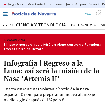
Jorge Messi
Acertante Euromillones
Javier Aizpún
Devoré
P
Kiosko
CIENCIA Y TECNOLOGÍA
VIVIR
GASTRONOMÍA
M
PAMPLONA
El nuevo negocio que abrirá en pleno centro de Pamplona
tras el cierre de Devoré
Infografía | Regreso a la
Luna: así será la misión de la
Nasa 'Artemis II'
Cuatro astronautas volarán a bordo de la nave
espacial 'Orion' para preparar un nuevo alunizaje
medio siglo después del 'Apolo 8'