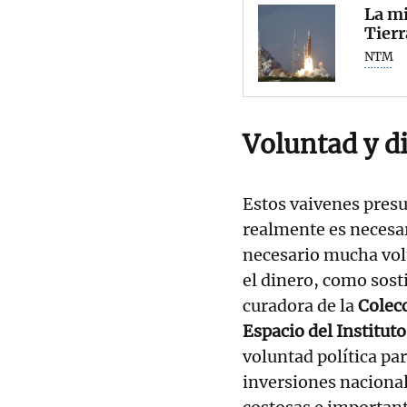
La mi
Tierr
NTM
Voluntad y d
Estos vaivenes presu
realmente es necesari
necesario mucha volu
el dinero, como sos
curadora de la
Colec
Espacio del Institu
voluntad política pa
inversiones nacion