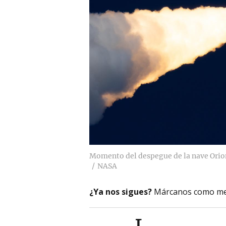
Momento del despegue de la nave Orio
NASA
¿Ya nos sigues?
Márcanos como me