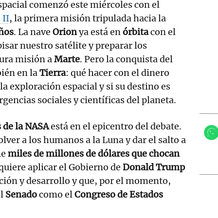
spacial comenzó este miércoles con el
 II
, la primera misión tripulada hacia la
ños
. La nave
Orion
ya está en
órbita
con el
pisar nuestro satélite y preparar los
tura misión a
Marte
. Pero la conquista del
bién en la
Tierra
: qué hacer con el dinero
la exploración espacial y si su destino es
gencias sociales y científicas del planeta.
 de la NASA
está en el epicentro del debate.
lver a los humanos a la Luna y dar el salto a
ne
miles de millones de dólares que chocan
 quiere aplicar el Gobierno de
Donald Trump
ación y desarrollo y que, por el momento,
el
Senado
como el
Congreso de Estados