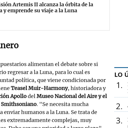
sión Artemis II alcanza la órbita de la
a y emprende su viaje a la Luna
inero
puestarios alimentan el debate sobre si
o regresar a la Luna, para lo cual es
LO 
ntad política, que viene condicionada por
1
tiene
Teasel Muir-Harmony
, historiadora y
ción Apollo
del
Museo Nacional del Aire y el
2
to Smithsoniano
. "Se necesita mucha
ra enviar humanos a la Luna. Se trata de
3
ales extremadamente complejas, muy