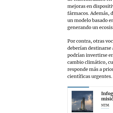
mejoras en dispositi
fármacos. Además, d
un modelo basado en
generando un ecosis
Por contra, otras vo
deberían destinarse 
podrían invertirse e
cambio climático, cu
responde más a prior
científicas urgentes.
Infog
misió
NTM