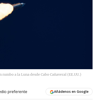
n rumbo a la Luna desde Cabo Cañaveral (EE.UU.)
dio preferente
Añádenos en Google