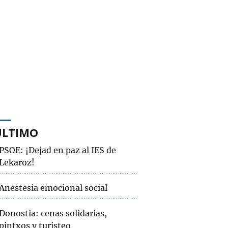
ÚLTIMO
PSOE: ¡Dejad en paz al IES de
Lekaroz!
Anestesia emocional social
Donostia: cenas solidarias,
pintxos y turisteo