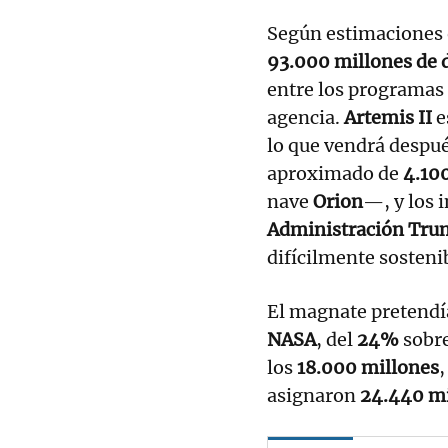
Según estimaciones o
93.000 millones de 
entre los programas 
agencia.
Artemis II
e
lo que vendrá despué
aproximado de
4.100
nave
Orion
—, y los 
Administración Tru
difícilmente sostenib
El magnate pretendía
NASA
, del
24%
sobre
los
18.000 millones
,
asignaron
24.440 mi