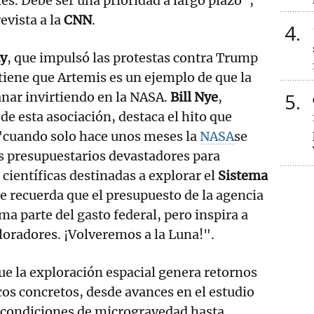
es. Debe ser una prioridad a largo plazo",
evista a la
CNN
.
4
ty
, que impulsó las protestas contra Trump
stiene que Artemis es un ejemplo de que la
5
ar invirtiendo en la NASA.
Bill Nye
,
de esta asociación, destaca el hito que
"cuando solo hace unos meses la
NASA
se
s presupuestarios devastadores para
científicas destinadas a explorar el
Sistema
e recuerda que el presupuesto de la agencia
ma parte del gasto federal, pero inspira a
oradores. ¡Volveremos a la Luna!".
que la exploración espacial genera retornos
os concretos, desde avances en el estudio
condiciones de microgravedad hasta