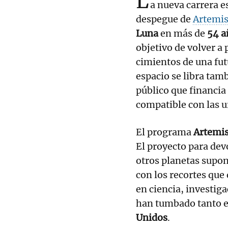
L
a nueva carrera e
despegue de
Artemis
Luna
en más de
54 a
objetivo de volver a 
cimientos de una fu
espacio se libra tam
público que financia 
compatible con las ur
El programa
Artemis
El proyecto para devo
otros planetas supo
con los recortes que
en ciencia, investig
han tumbado tanto 
Unidos
.