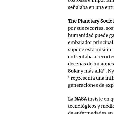
costosas e important
señalaba en una entr
The Planetary Socie
por sus recortes, so
humanidad puede gan
embajador principal 
supone esta misión 
enfrentaba a recorte
decenas de misiones 
Solar
y más allá". Ny
"representa una ínfi
generaciones de expl
La
NASA
insiste en 
tecnológicos y médic
de enfermedades en 