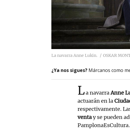
La navarra Anne Lukin.
OSKAR MON
¿Ya nos sigues?
Márcanos como me
L
a navarra
Anne L
actuarán en la
Ciuda
respectivamente. La
venta
y se pueden adq
PamplonaEsCultura. 