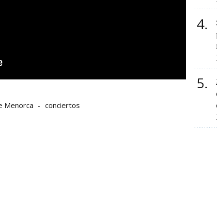
4
5
de Menorca
conciertos