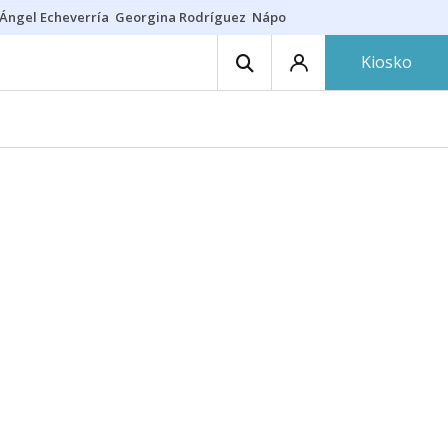
Ángel Echeverría
Georgina Rodríguez
Nápoles - Osasuna
Insultos rac
Kiosko