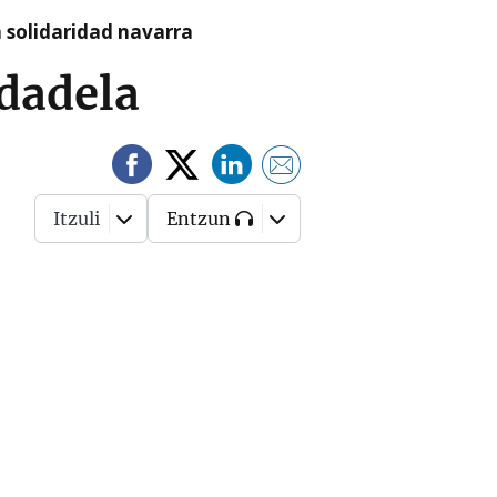
a solidaridad navarra
udadela
Itzuli
Entzun