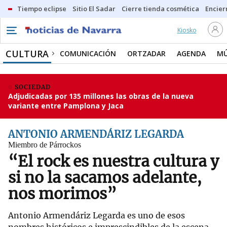
Tiempo eclipse
Sitio El Sadar
Cierre tienda cosmética
Encier
Kiosko
CULTURA
COMUNICACIÓN
ORTZADAR
AGENDA
MÚ
SOCIEDAD
Adjudicadas por 135 millones las obras de la nueva
variante entre Pamplona y Jaca
ANTONIO ARMENDÁRIZ LEGARDA
Miembro de Párrockos
“El rock es nuestra cultura y
si no la sacamos adelante,
nos morimos”
Antonio Armendáriz Legarda es uno de esos