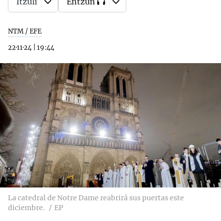
Itzuli
Entzun
NTM / EFE
22·11·24
|
19:44
La catedral de Notre Dame reabrirá sus puertas este
diciembre.
EP