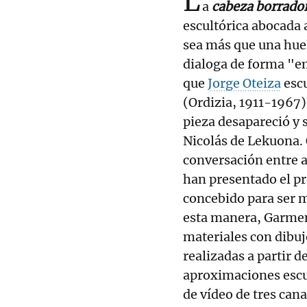
L
a
cabeza borrado
escultórica abocada a
sea más que una huel
dialoga de forma "em
que
Jorge Oteiza
escu
(Ordizia, 1911-1967
pieza desapareció y 
Nicolás de Lekuona. 
conversación entre ar
han presentado el p
concebido para ser 
esta manera, Garmen
materiales con dibuj
realizadas a partir d
aproximaciones escul
de vídeo de tres cana