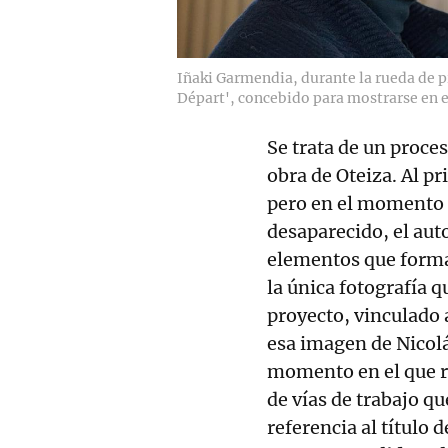
Iñaki Garmendia, durante la rueda de p
Départ', concebido para mostrarse en 
Se trata de un proc
obra de Oteiza. Al pr
pero en el momento e
desaparecido, el auto
elementos que forma
la única fotografía 
proyecto, vinculado 
esa imagen de Nicol
momento en el que re
de vías de trabajo qu
referencia al título 