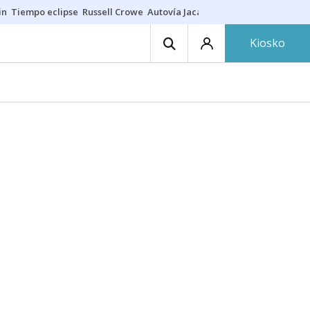
in
Tiempo eclipse
Russell Crowe
Autovía Jaca
Ronald Araújo
Prohibic
Kiosko