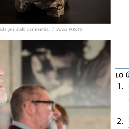
zada por Iñaki Garmendia.
IÑAKI PORTO
LO 
1
2