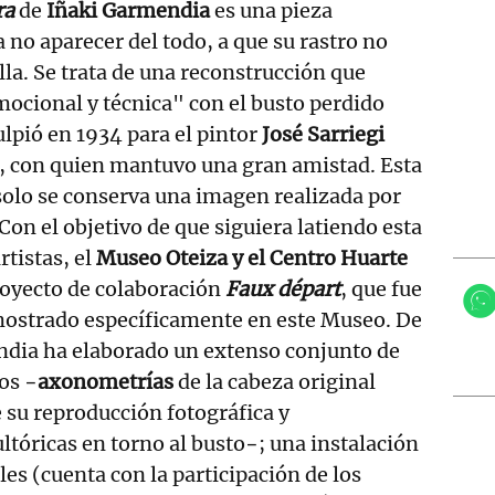
ra
de
Iñaki Garmendia
es una pieza
 no aparecer del todo, a que su rastro no
la. Se trata de una reconstrucción que
ocional y técnica" con el busto perdido
lpió en 1934 para el pintor
José Sarriegi
), con quien mantuvo una gran amistad. Esta
solo se conserva una imagen realizada por
Con el objetivo de que siguiera latiendo esta
tistas, el
Museo Oteiza y el Centro Huarte
royecto de colaboración
Faux départ
, que fue
mostrado específicamente en este Museo. De
dia ha elaborado un extenso conjunto de
os −
axonometrías
de la cabeza original
e su reproducción fotográfica y
tóricas en torno al busto−; una instalación
les (cuenta con la participación de los