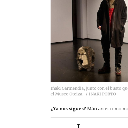
Iñaki Garmendia, junto con el busto q
el Museo Oteiza.
IÑAKI PORTO
¿Ya nos sigues?
Márcanos como me