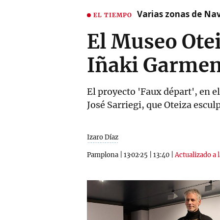
Varias zonas de Nav
EL TIEMPO
El Museo Otei
Iñaki Garmen
El proyecto 'Faux départ', en e
José Sarriegi, que Oteiza escul
Izaro Díaz
Pamplona
|
13·02·25
|
13:40
|
Actualizado a 