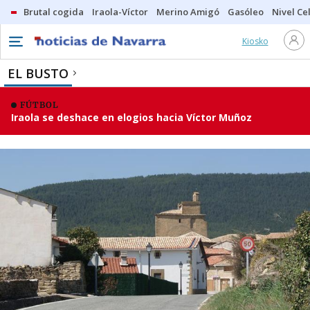
Brutal cogida
Iraola-Víctor
Merino Amigó
Gasóleo
Nivel Ce
Kiosko
EL BUSTO
FÚTBOL
Iraola se deshace en elogios hacia Víctor Muñoz