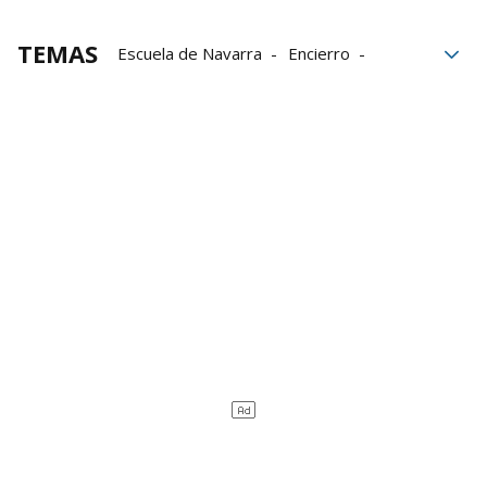
TEMAS
Escuela de Navarra
Encierro
Pamplona
Ayuntamiento de Pamplona
Colaboración
Programa
danza
Carlos III
Aire libre
Escuelas
Celebración