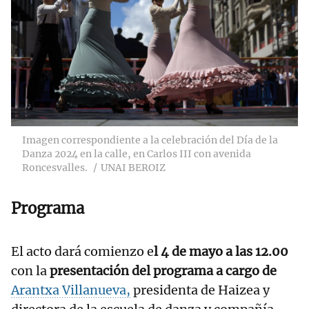
Imagen correspondiente a la celebración del Día de la
Danza 2024 en la calle, en Carlos III con avenida
Roncesvalles.
UNAI BEROIZ
Programa
El acto dará comienzo e
l 4 de mayo a las 12.00
con la
presentación del programa a cargo de
Arantxa Villanueva,
presidenta de Haizea y