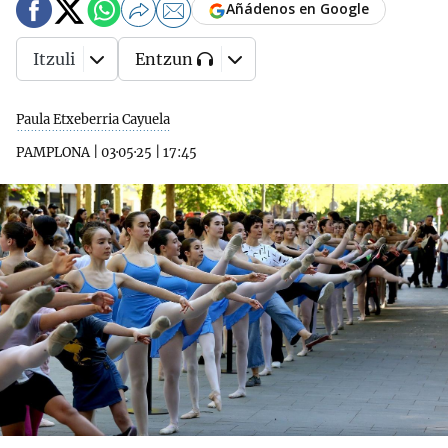
Añádenos en Google
Itzuli
Entzun
Paula Etxeberria Cayuela
PAMPLONA
|
03·05·25
|
17:45