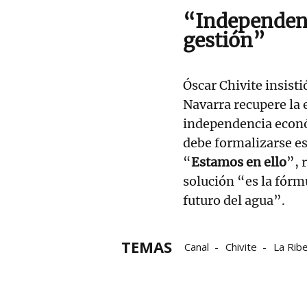
“
Independen
gestión”
Óscar Chivite insist
Navarra recupere la 
independencia econó
debe formalizarse e
“
Estamos en ello
”, 
solución “es la fórmu
futuro del agua”.
TEMAS
Canal
Chivite
La Rib
Adolfo Araiz