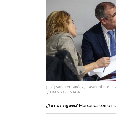
(I-d) Sara Fernández, Óscar Chivite, J
IBAN AGUINAGA
¿Ya nos sigues?
Márcanos como me