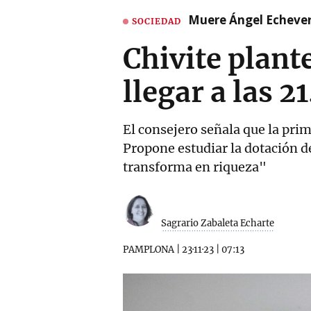
Muere Ángel Echeverr
SOCIEDAD
Chivite plant
llegar a las 2
El consejero señala que la pri
Propone estudiar la dotación de
transforma en riqueza"
Sagrario Zabaleta Echarte
PAMPLONA
|
23·11·23
|
07:13