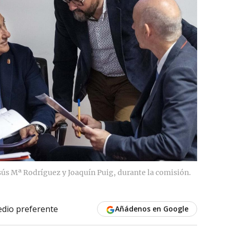
esús Mª Rodríguez y Joaquín Puig, durante la comisión.
dio preferente
Añádenos en Google