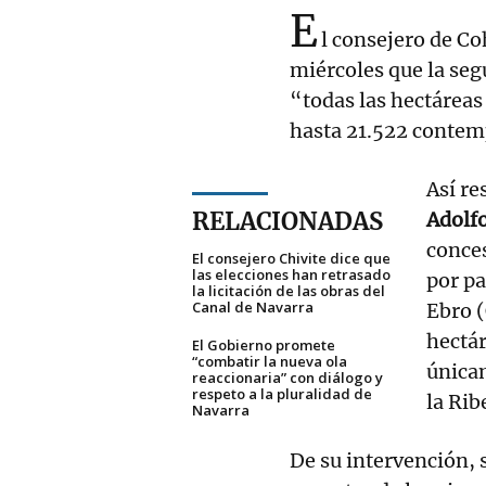
E
l consejero de Co
miércoles que la seg
“todas las hectáreas
hasta 21.522 contemp
Así re
RELACIONADAS
Adolfo
conces
El consejero Chivite dice que
las elecciones han retrasado
por pa
la licitación de las obras del
Canal de Navarra
Ebro 
hectár
El Gobierno promete
“combatir la nueva ola
única
reaccionaria” con diálogo y
respeto a la pluralidad de
la Rib
Navarra
De su intervención, 