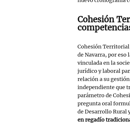
nuevo cronograma co
Cohesión Terr
competencias
Cohesión Territorial
de Navarra, por eso
vinculada en la soci
jurídico y laboral p
relación a su gestió
independiente que tr
parámetro de Cohesió
pregunta oral formu
de Desarrollo Rural
en regadío tradicion