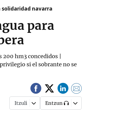
a solidaridad navarra
agua para
ibera
os 200 hm3 concedidos |
rivilegio si el sobrante no se
Itzuli
Entzun