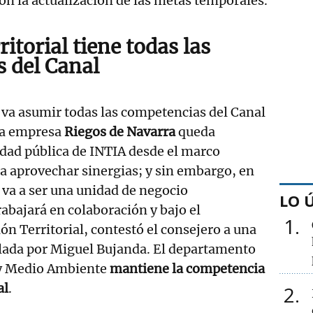
n la actualización de las metas temporales.
itorial tiene todas las
 del Canal
 va asumir todas las competencias del Canal
 la empresa
Riegos de Navarra
queda
edad pública de INTIA desde el marco
ara aprovechar sinergias; y sin embargo, en
n va a ser una unidad de negocio
LO 
abajará en colaboración y bajo el
1
n Territorial, contestó el consejero a una
lada por Miguel Bujanda. El departamento
 y Medio Ambiente
mantiene la competencia
al
.
2