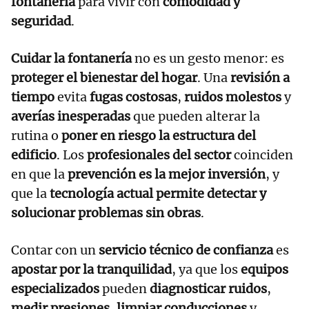
fontanería
para vivir con
comodidad y
seguridad
.
Cuidar la fontanería
no es un gesto menor: es
proteger el bienestar del hogar
. Una
revisión a
tiempo
evita
fugas costosas
,
ruidos molestos
y
averías inesperadas
que pueden alterar la
rutina o
poner en riesgo la estructura del
edificio
. Los
profesionales del sector
coinciden
en que la
prevención es la mejor inversión
, y
que la
tecnología actual permite detectar y
solucionar problemas sin obras
.
Contar con un
servicio técnico de confianza
es
apostar por la tranquilidad
, ya que los
equipos
especializados
pueden
diagnosticar ruidos
,
medir presiones
,
limpiar conducciones
y