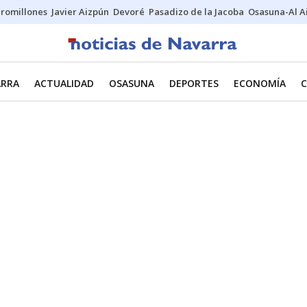
uromillones
Javier Aizpún
Devoré
Pasadizo de la Jacoba
Osasuna-Al A
ARRA
ACTUALIDAD
OSASUNA
DEPORTES
ECONOMÍA