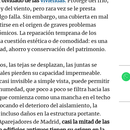
 olvidado de las
viviendas.
Protege del frío,
a y del viento, pero rara vez se le presta
lgo falla. Sin embargo, una cubierta en mal
irse en el origen de graves problemas
ómicos. La reparación temprana de los
na cuestión estética o de comodidad: es una
ad, ahorro y conservación del patrimonio.
os, las tejas se desplazan, las juntas se
iales pierden su capacidad impermeable.
asi invisible a simple vista, puede permitir
humedad, que poco a poco se filtra hacia las
o que comienza como una mancha en el techo
cando el deterioro del aislamiento, la
incluso daños en la estructura portante.
 Aparejadores de Madrid,
casi la mitad de las
 edificios antiguos tienen su origen en la