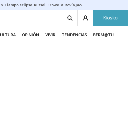
in
Tiempo eclipse
Russell Crowe
Autovía Jaca
Ronald Araújo
Prohibic
Kiosko
CULTURA
OPINIÓN
VIVIR
TENDENCIAS
BERM@TU