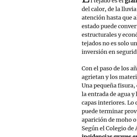
l tejado es el
gran
del calor, de la lluvi
atención hasta que a
estado puede convert
estructurales y econ
tejados no es solo u
inversión en segurid
Con el paso de los añ
agrietan y los mater
Una pequeña fisura, c
la entrada de agua y 
capas interiores. L
puede terminar provo
aparición de moho o 
Según el Colegio de
incidencias graves en