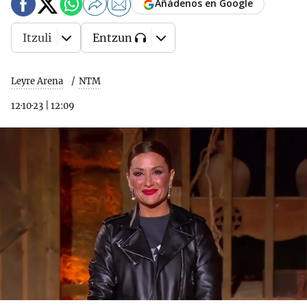
Añádenos en Google
Itzuli
Entzun
Leyre Arena
NTM
12·10·23
|
12:09