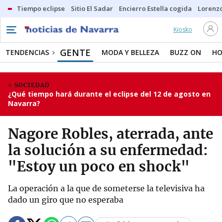
Tiempo eclipse
Sitio El Sadar
Encierro Estella cogida
Lorenzo
Kiosko
GENTE
TENDENCIAS
MODA Y BELLEZA
BUZZ ON
HO
SOCIEDAD
¿Qué tiempo hará durante el eclipse del 12 de agosto en
Navarra?
Nagore Robles, aterrada, ante
la solución a su enfermedad:
"Estoy un poco en shock"
La operación a la que de someterse la televisiva ha
dado un giro que no esperaba