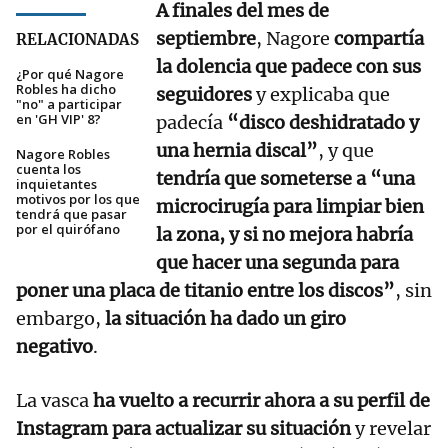
A finales del mes de
septiembre
, Nagore
compartía
RELACIONADAS
la dolencia que padece con sus
¿Por qué Nagore
Robles ha dicho
seguidores
y explicaba que
"no" a participar
en 'GH VIP' 8?
padecía
“disco deshidratado y
una hernia discal”
, y que
Nagore Robles
cuenta los
tendría que someterse a “una
inquietantes
motivos por los que
microcirugía para limpiar bien
tendrá que pasar
por el quirófano
la zona, y si no mejora habría
que hacer una segunda para
poner una placa de titanio entre los discos”
, sin
embargo,
la situación ha dado un giro
negativo
.
La vasca
ha vuelto a recurrir ahora a su perfil de
Instagram para actualizar su situación
y revelar