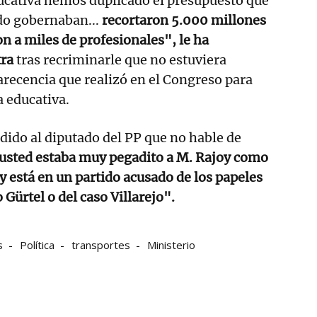
ducativa hemos duplicado el presupuesto que
do gobernaban...
recortaron 5.000 millones
on a miles de profesionales", le ha
tra
tras recriminarle que no estuviera
recencia que realizó en el Congreso para
a educativa.
ido al diputado del PP que no hable de
usted estaba muy pegadito a M. Rajoy como
y está en un partido acusado de los papeles
 Gürtel o del caso Villarejo".
s
Política
transportes
Ministerio