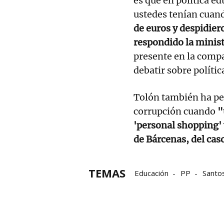
es que en política e
ustedes tenían cuan
de euros y despidier
respondido la minis
presente en la compa
debatir sobre polític
Tolón también ha ped
corrupción cuando
"
'personal shopping' 
de Bárcenas, del caso
TEMAS
Educación
PP
Santo