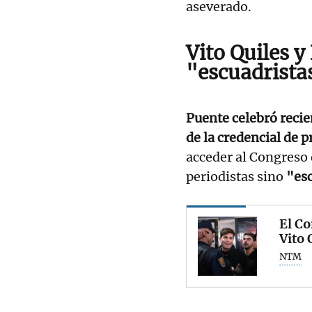
aseverado.
Vito Quiles 
"escuadrista
Puente celebró reci
de la credencial de 
acceder al Congreso 
periodistas sino
"esc
El Co
Vito 
NTM