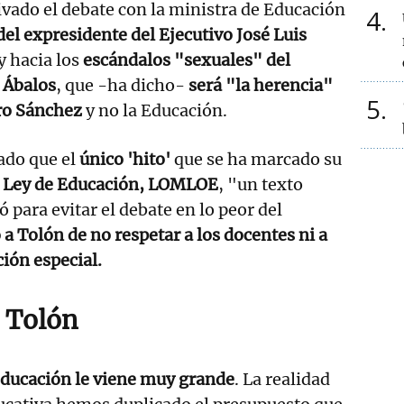
ivado el debate con la ministra de Educación
4
el expresidente del Ejecutivo José Luis
y hacia los
escándalos "sexuales" del
 Ábalos
, que -ha dicho-
será "la herencia"
5
ro Sánchez
y no la Educación.
cado que el
único 'hito'
que se ha marcado su
a
Ley de Educación, LOMLOE
, "un texto
 para evitar el debate en lo peor del
a Tolón de no respetar a los docentes ni a
ción especial.
 Tolón
Educación le viene muy grande
. La realidad