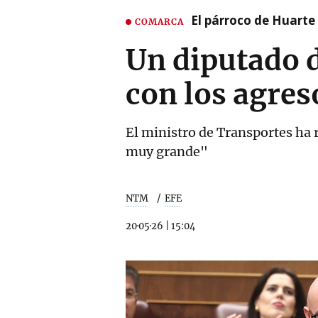
El párroco de Huarte 
COMARCA
Un diputado 
con los agres
El ministro de Transportes ha 
muy grande"
NTM
EFE
20·05·26
|
15:04