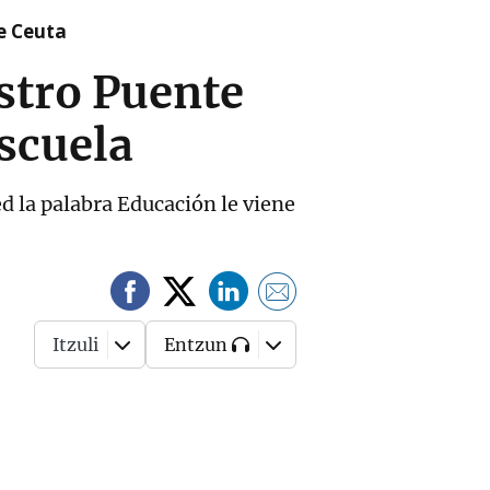
re Ceuta
stro Puente
escuela
d la palabra Educación le viene
Itzuli
Entzun