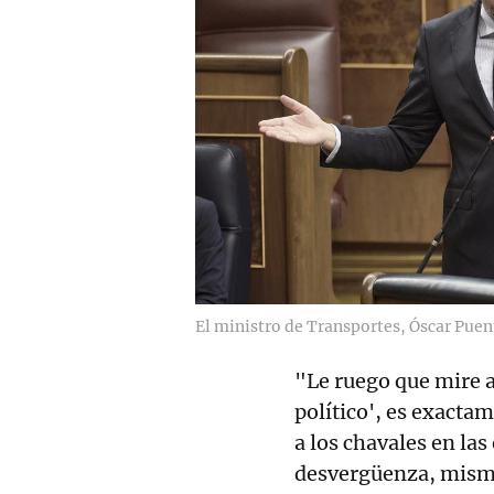
El ministro de Transportes, Óscar Puen
"Le ruego que mire a
político', es exacta
a los chavales en la
desvergüenza, mism