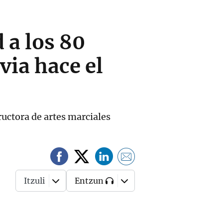
 a los 80
via hace el
ructora de artes marciales
Itzuli
Entzun