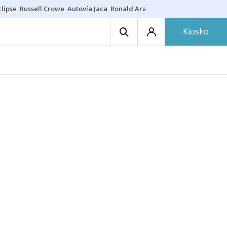
lipse
Russell Crowe
Autovía Jaca
Ronald Araújo
Prohibiciones eclips
Kiosko