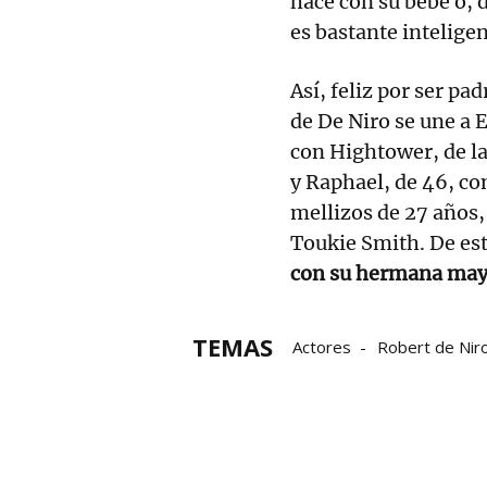
hace con su bebé o, 
es bastante inteligen
Así, feliz por ser pa
de De Niro se une a E
con Hightower, de la
y Raphael, de 46, co
mellizos de 27 años,
Toukie Smith. De es
con su hermana may
TEMAS
Actores
Robert de Nir