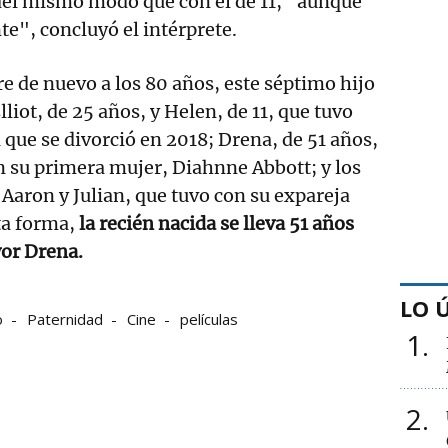
del mismo modo que con el de 11, "aunque
te", concluyó el intérprete.
dre de nuevo a los 80 años, este séptimo hijo
lliot, de 25 años, y Helen, de 11, que tuvo
 que se divorció en 2018; Drena, de 51 años,
n su primera mujer, Diahnne Abbott; y los
 Aaron y Julian, que tuvo con su expareja
ta forma,
la recién nacida se lleva 51 años
or Drena.
LO 
o
Paternidad
Cine
películas
1
2