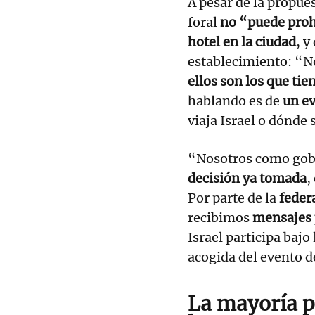
A pesar de la propue
foral
no “puede prohi
hotel en la ciudad
, y
establecimiento: “N
ellos son los que tie
hablando es de
un e
viaja Israel o dónde 
“Nosotros como go
decisión ya tomada
,
Por parte de la
federa
recibimos
mensajes 
Israel participa bajo 
acogida del evento d
La mayoría p