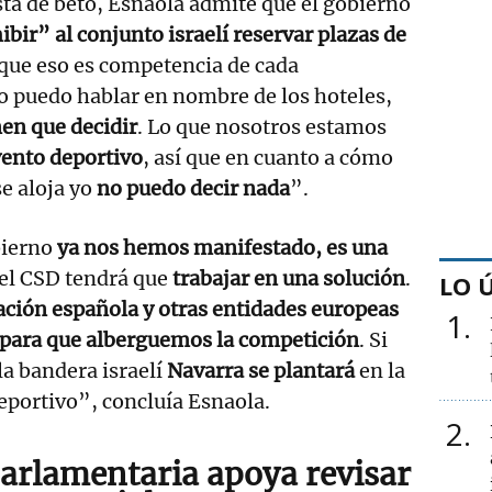
sta de beto, Esnaola admite que el gobierno
bir” al conjunto israelí reservar plazas de
 que eso es competencia de cada
o puedo hablar en nombre de los hoteles,
nen que decidir
. Lo que nosotros estamos
vento deportivo
, así que en cuanto a cómo
se aloja yo
no puedo decir nada
”.
bierno
ya nos hemos manifestado, es una
 el CSD tendrá que
trabajar en una solución
.
LO 
ción española y otras entidades europeas
1
para que alberguemos la competición
. Si
la bandera israelí
Navarra se plantará
en la
eportivo”, concluía Esnaola.
2
arlamentaria apoya revisar