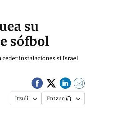
quea su
e sófbol
ceder instalaciones si Israel
Itzuli
Entzun