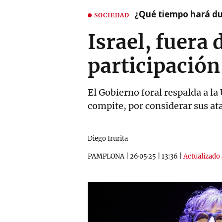
¿Qué tiempo hará dur
SOCIEDAD
Israel, fuera
participación
El Gobierno foral respalda a la
compite, por considerar sus ata
Diego Irurita
PAMPLONA
|
26·05·25
|
13:36
|
Actualizado 