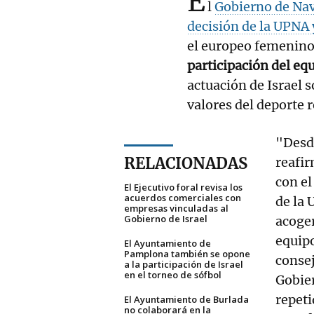
E
l
Gobierno de Na
decisión de la UPNA
el europeo femenino
participación del equ
actuación de Israel s
valores del deporte 
"Desd
RELACIONADAS
reafir
con el
El Ejecutivo foral revisa los
acuerdos comerciales con
de la 
empresas vinculadas al
Gobierno de Israel
acoger
equipo
El Ayuntamiento de
Pamplona también se opone
consej
a la participación de Israel
en el torneo de sófbol
Gobier
repeti
El Ayuntamiento de Burlada
no colaborará en la