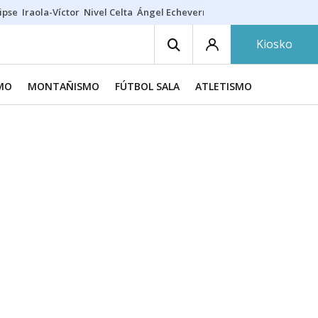
ipse
Iraola-Víctor
Nivel Celta
Ángel Echeverría
Obituario Ángel
Kiosko
SMO
MONTAÑISMO
FÚTBOL SALA
ATLETISMO