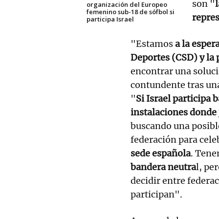
son "
organización del Europeo
femenino sub-18 de sófbol si
repre
participa Israel
"Estamos
a la esper
Deportes (CSD) y la 
encontrar una soluci
contundente tras una 
"
Si Israel participa 
instalaciones donde 
buscando una posibl
federación para cele
sede española
. Tene
bandera neutra
l, pe
decidir entre federa
participan".