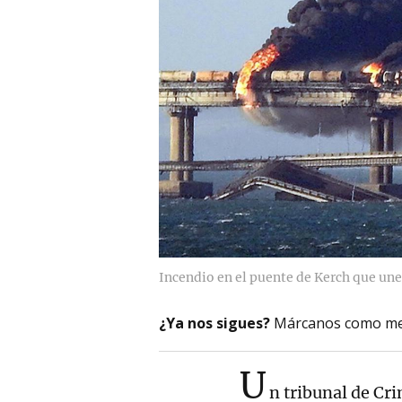
Incendio en el puente de Kerch que une
¿Ya nos sigues?
Márcanos como me
U
n tribunal de Cr