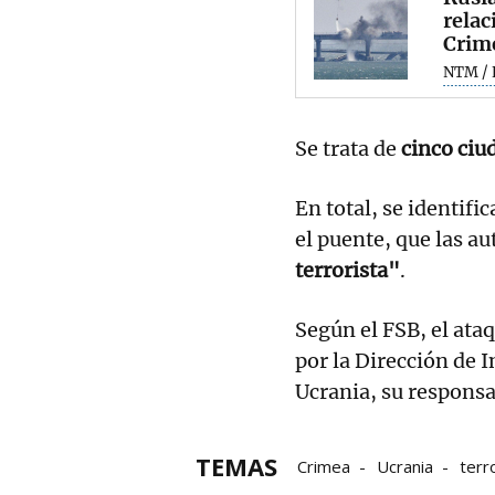
relac
Crim
NTM / 
Se trata de
cinco ciu
En total, se identifi
el puente, que las au
terrorista"
.
Según el FSB, el ata
por la Dirección de 
Ucrania, su respons
TEMAS
Crimea
Ucrania
terr