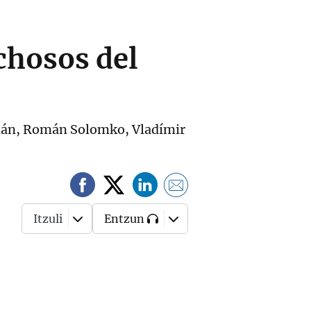
chosos del
atián, Román Solomko, Vladímir
Itzuli
Entzun