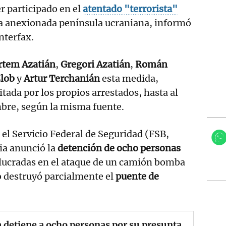
r participado en el
atentado "terrorista"
a anexionada península ucraniana, informó
nterfax.
rtem Azatián
,
Gregori Azatián
,
Román
Zlob
y
Artur Terchanián
esta medida,
tada por los propios arrestados, hasta al
mbre, según la misma fuente.
 el Servicio Federal de Seguridad (FSB,
ia anunció la
detención de ocho personas
ucradas en el ataque de un camión bomba
o destruyó parcialmente el
puente de
 detiene a ocho personas por su presunta