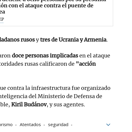
ión con el ataque contra el puente de
ea
EP
dadanos rusos
y
tres de Ucrania y Armenia
.
caron
doce personas implicadas
en el ataque
toridades rusas calificaron de
"acción
que contra la infraestructura fue organizado
Inteligencia del Ministerio de Defensa de
able,
Kiril Budánov
, y sus agentes.
orismo
Atentados
seguridad