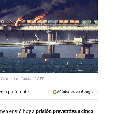
 Crimea con Rusia.
AFP
dio preferente
Añádenos en Google
imea envió hoy a
prisión preventiva a cinco