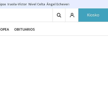
ipse
Iraola-Víctor
Nivel Celta
Ángel Echeverría
Obituario Ángel
Kiosko
ROPEA
OBITUARIOS