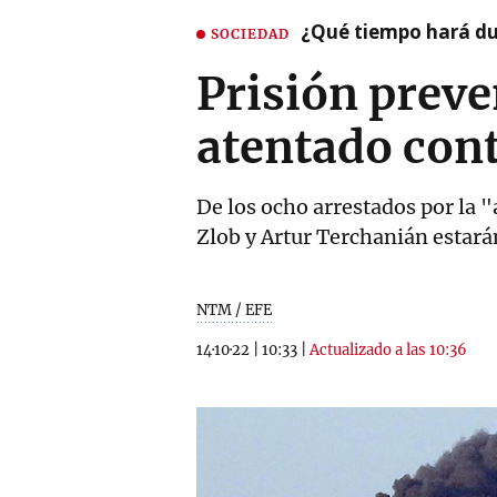
¿Qué tiempo hará dur
SOCIEDAD
Prisión preve
atentado cont
De los ocho arrestados por la 
Zlob y Artur Terchanián estarán
NTM / EFE
14·10·22
|
10:33
|
Actualizado a las 10:36