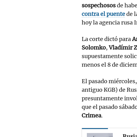
sospechosos
de habe
contra el puente
de l
hoy la agencia rusa I
La corte dictó para
A
Solomko
,
Vladímir 
supuestamente solici
menos el 8 de dicie
El pasado miércoles,
antiguo KGB) de Rus
presuntamente invol
que el pasado sábad
Crimea
.
Rusia