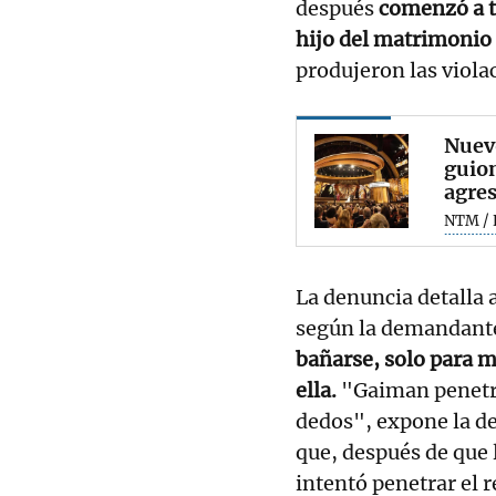
después
comenzó a t
hijo del matrimonio
produjeron las viol
Nuevo
guion
agres
NTM / 
La denuncia detalla 
según la demandante
bañarse, solo para 
ella.
"Gaiman penetró 
dedos", expone la d
que, después de que 
intentó penetrar el r