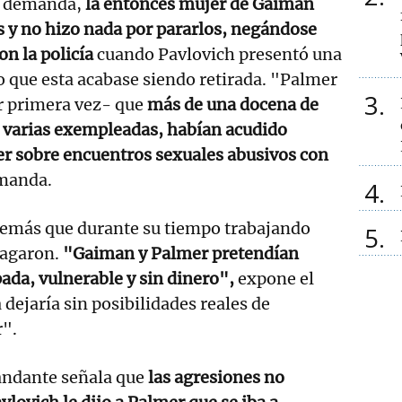
a demanda,
la entonces mujer de Gaiman
s y no hizo nada por pararlos, negándose
on la policía
cuando Pavlovich presentó una
o que esta acabase siendo retirada. "Palmer
3
por primera vez- que
más de una docena de
 varias exempleadas, habían acudido
r sobre encuentros sexuales abusivos con
emanda.
4
demás que durante su tiempo trabajando
5
 pagaron.
"Gaiman y Palmer pretendían
pada, vulnerable y sin dinero",
expone el
 dejaría sin posibilidades reales de
r".
mandante señala que
las agresiones no