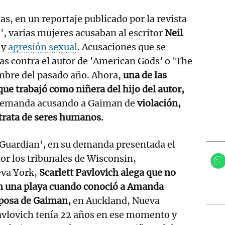
s, en un reportaje publicado por la revista
, varias mujeres acusaban al escritor
Neil
 y
agresión sexual
. Acusaciones que se
as contra el autor de 'American Gods' o 'The
bre del pasado año. Ahora,
una de las
que trabajó como niñera del hijo del autor,
 demanda acusando a Gaiman de
violación,
 trata de seres humanos.
Guardian', en su demanda presentada el
tor los tribunales de Wisconsin,
eva York,
Scarlett Pavlovich alega que no
 en una playa cuando conoció a Amanda
posa de Gaiman,
en Auckland, Nueva
avlovich tenía 22 años en ese momento y