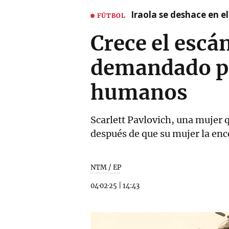
Iraola se deshace en e
FÚTBOL
Crece el escá
demandado por
humanos
Scarlett Pavlovich, una mujer 
después de que su mujer la enc
NTM / EP
04·02·25
|
14:43