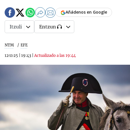
Añádenos en Google
Itzuli
Entzun
NTM
EFE
12·11·25
|
19:43
|
Actualizado a las 19:44