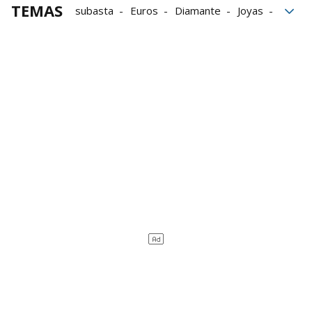
TEMAS
subasta
Euros
Diamante
Joyas
Suiza
Armas
Cifras
Napoleón Bonaparte