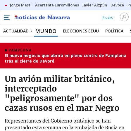
Jorge Messi
Acertante Euromillones
Javier Aizpún
Devoré
P
Kiosko
MUNDO
ACTUALIDAD
ELECCIONES EEUU
POLÍTICA
PAMPLONA
El nuevo negocio que abrirá en pleno centro de Pamplona
tras el cierre de Devoré
Un avión militar británico,
interceptado
"peligrosamente" por dos
cazas rusos en el mar Negro
Representantes del Gobierno británico se han
presentado esta semana en la embajada de Rusia en